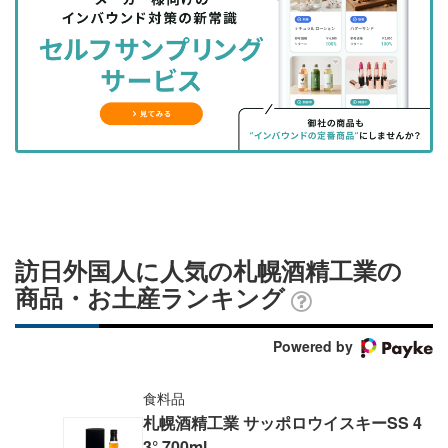
を
を
ッ
を
登
シ
シ
ク
購
録
ェ
ェ
マ
読
す
ア
ア
ー
す
る
す
す
ク
る
る
る
に
追
加
訪日外国人に人気の札幌酒精工業の
商品・お土産ランキング
Powered by
食料品
札幌酒精工業 サッポロウイスキーSS 4
3° 700ml