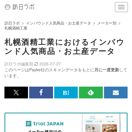
ナ
ビ
ゲ
訪日ラボ
インバウンド人気商品・お土産データ
メーカー別
ー
札幌酒精工業
シ
ョ
札幌酒精工業におけるインバウ
ン
の
ンド人気商品・お土産データ
表
示
訪日ラボ編集部
2026-07-27
を
このページはPayke社のスキャンデータをもとに
月に一度更新
して
切
います。
り
替
え
x<br>
Facebook<br>
は
RSS
メ
る
で
で
て
で
ル
記
記
な
記
マ
事
事
ブ
事
ガ