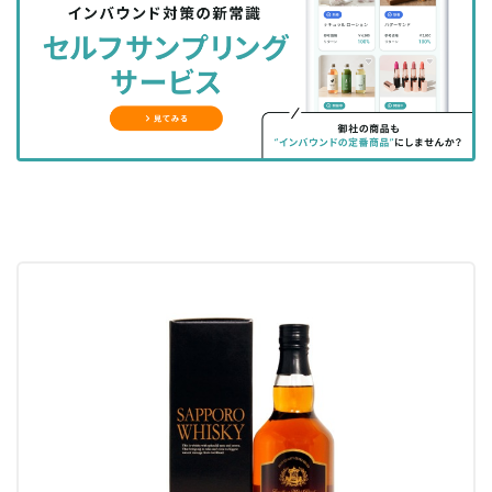
シ
シ
ク
購
録
ェ
ェ
マ
読
す
ア
ア
ー
す
る
す
す
ク
る
る
る
に
追
加