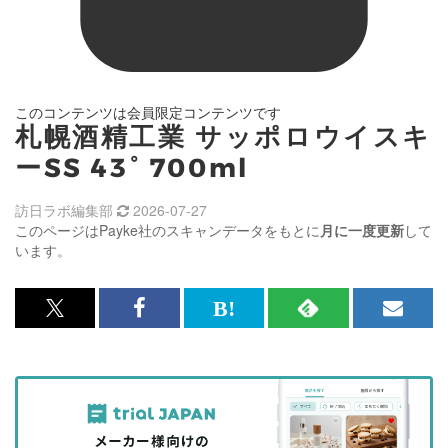
このコンテンツは会員限定コンテンツです
札幌酒精工業 サッポロウイスキ
ーSS 43° 700ml
訪日ラボ編集部
2026-07-27
このページはPayke社のスキャンデータをもとに
月に一度更新
して
います。
x<br>
Facebook<br>
は
RSS
メ
で
で
て
で
ル
記
記
な
記
マ
事
事
ブ
事
ガ
を
を
ッ
を
登