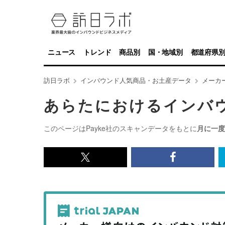
ニュース
トレンド
商品別
国・地域別
都道府県
訪日ラボ
インバウンド人気商品・お土産データ
メーカ
あらたにおけるインバ
このページはPayke社のスキャンデータをもとに
月に一度
x<br>
Facebook<
で
で
記
記
事
事