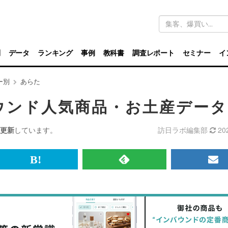
キ
ー
ワ
ー
ド
別
データ
ランキング
事例
教科書
調査レポート
セミナー
イ
検
索
ー別
あらた
ウンド人気商品・お土産データ
更新
しています。
訪日ラボ編集部
20
br>
は
RSS
メ
て
で
ル
な
記
マ
ブ
事
ガ