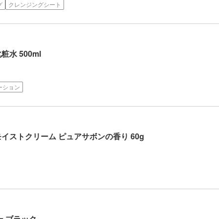
グ
クレンジングシート
水 500ml
ーション
イストクリーム ピュアサボンの香り 60g
ー ブラック