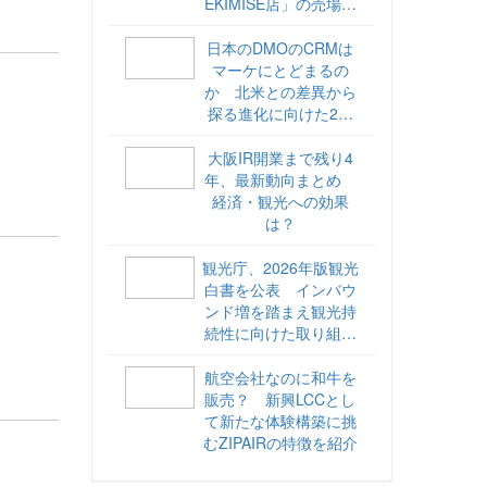
EKIMISE店」の売場づ
くりをレポート
日本のDMOのCRMは
マーケにとどまるの
か 北米との差異から
探る進化に向けた2ス
テップ【ココが違う！
海外DMOのリアル
大阪IR開業まで残り4
vol.6】
年、最新動向まとめ
経済・観光への効果
は？
観光庁、2026年版観光
白書を公表 インバウ
ンド増を踏まえ観光持
続性に向けた取り組み
や旅客税の使途を明記
航空会社なのに和牛を
販売？ 新興LCCとし
て新たな体験構築に挑
むZIPAIRの特徴を紹介