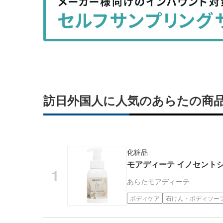
を
を
シ
シ
ェ
ェ
ア
ア
す
す
る
る
訪日外国人に人気のあらたの商
化粧品
モアディーテ イノセントシ
あらた
モアディーテ
ボディケア
石けん・ボディソー