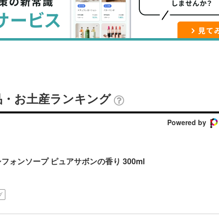
ッ
を
登
ク
購
録
マ
読
す
ー
す
る
ク
る
に
追
品・お土産ランキング
加
Powered by
フォンソープ ピュアサボンの香り 300ml
プ