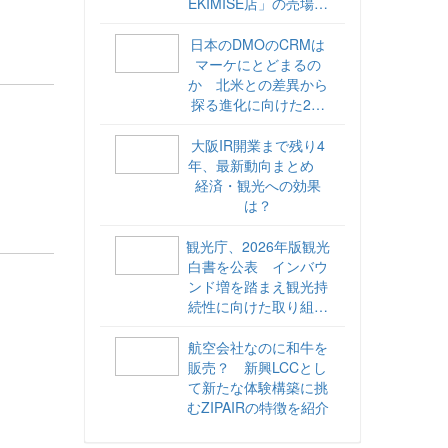
EKIMISE店」の売場づ
くりをレポート
日本のDMOのCRMは
マーケにとどまるの
か 北米との差異から
探る進化に向けた2ス
テップ【ココが違う！
海外DMOのリアル
大阪IR開業まで残り4
vol.6】
年、最新動向まとめ
経済・観光への効果
は？
観光庁、2026年版観光
白書を公表 インバウ
ンド増を踏まえ観光持
続性に向けた取り組み
や旅客税の使途を明記
航空会社なのに和牛を
販売？ 新興LCCとし
て新たな体験構築に挑
むZIPAIRの特徴を紹介