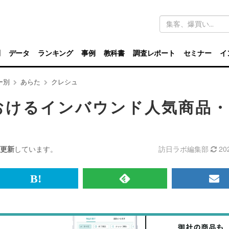
キ
ー
ワ
ー
ド
別
データ
ランキング
事例
教科書
調査レポート
セミナー
イ
検
索
ー別
あらた
クレシュ
おけるインバウンド人気商品
更新
しています。
訪日ラボ編集部
20
br>
は
RSS
メ
て
で
ル
な
記
マ