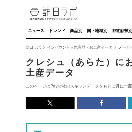
ニュース
トレンド
商品別
国・地域別
都道府県
訪日ラボ
インバウンド人気商品・お土産データ
メーカ
クレシュ（あらた）に
土産データ
このページはPayke社のスキャンデータをもとに
月に一度
x<br>
Facebook<
で
で
記
記