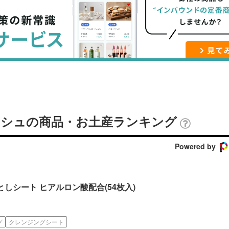
ブ
事
ガ
ッ
を
登
ク
購
録
マ
読
す
ー
す
る
ク
る
に
追
クレシュの商品・お土産ランキング
加
Powered by
落としシート ヒアルロン酸配合(54枚入)
グ
クレンジングシート