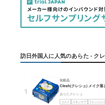
事
事
を
を
シ
シ
ェ
ェ
ア
ア
す
す
る
る
訪日外国人に人気のあらた - 
化粧品
Clesh(クレシュ) メイク
あらた
クレシュ
コスメ
スキンケア
クレンジン