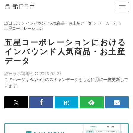
ナ
ビ
ゲ
訪日ラボ
インバウンド人気商品・お土産データ
メーカー別
ー
五星コーポレーション
シ
ョ
五星コーポレーションにおける
ン
の
インバウンド人気商品・お土産
表
データ
示
を
切
訪日ラボ編集部
2026-07-27
り
このページはPayke社のスキャンデータをもとに
月に一度更新
して
替
います。
え
る
x<br>
Facebook<br>
は
RSS
メ
で
で
て
で
ル
記
記
な
記
マ