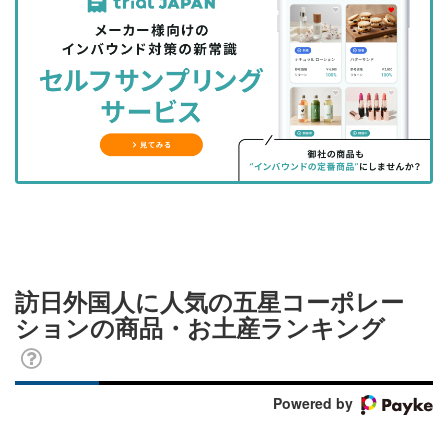
事
事
ブ
事
ガ
を
を
ッ
を
登
シ
シ
ク
購
録
ェ
ェ
マ
読
す
ア
ア
ー
す
る
す
す
ク
る
る
る
に
追
加
訪日外国人に人気の五星コーポレー
ションの商品・お土産ランキング
Powered by