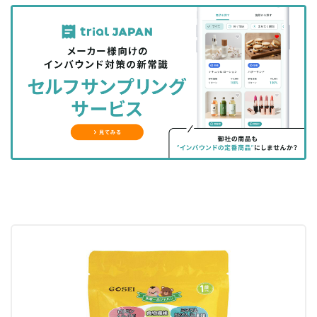
記
記
な
記
マ
事
事
ブ
事
ガ
を
を
ッ
を
登
シ
シ
ク
購
録
ェ
ェ
マ
読
す
ア
ア
ー
す
る
す
す
ク
る
る
る
に
追
加