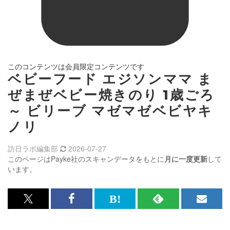
このコンテンツは会員限定コンテンツです
ベビーフード エジソンママ ま
ぜまぜベビー焼きのり 1歳ごろ
～ ビリーブ マゼマゼベビヤキ
ノリ
訪日ラボ編集部
2026-07-27
このページはPayke社のスキャンデータをもとに
月に一度更新
して
います。
x<br>
Facebook<br>
は
RSS
メ
で
で
て
で
ル