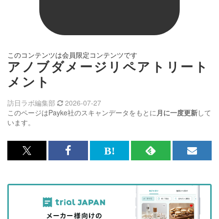
このコンテンツは会員限定コンテンツです
アノブダメージリペアトリート
メント
訪日ラボ編集部
2026-07-27
このページはPayke社のスキャンデータをもとに
月に一度更新
して
います。
x<br>
Facebook<br>
は
RSS
メ
で
で
て
で
ル
記
記
な
記
マ
事
事
ブ
事
ガ
を
を
ッ
を
登