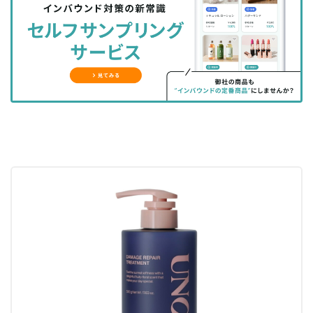
シ
シ
ク
購
録
ェ
ェ
マ
読
す
ア
ア
ー
す
る
す
す
ク
る
る
る
に
追
加