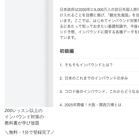
200
レッスン以上の
インバウンド対策の
教科書が学び放題
＼無料・1分で登録完了／