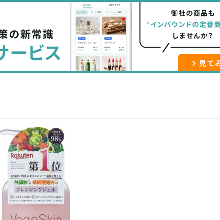
な
記
マ
ブ
事
ガ
ッ
を
登
ク
購
録
マ
読
す
ー
す
る
ク
る
に
追
加