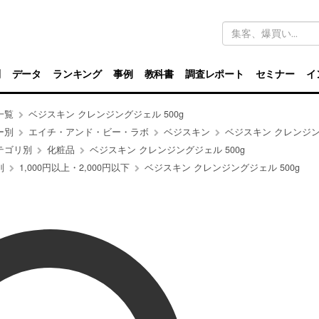
キ
ー
ワ
ー
ド
別
データ
ランキング
事例
教科書
調査レポート
セミナー
イ
検
索
一覧
ベジスキン クレンジングジェル 500g
ー別
エイチ・アンド・ビー・ラボ
ベジスキン
ベジスキン クレンジングジェル 
テゴリ別
化粧品
ベジスキン クレンジングジェル 500g
別
1,000円以上・2,000円以下
ベジスキン クレンジングジェル 500g