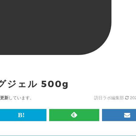
ジェル 500g
更新
しています。
訪日ラボ編集部
20
br>
は
RSS
メ
て
で
ル