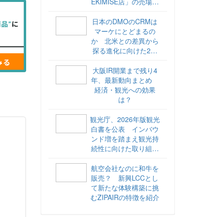
EKIMISE店」の売場づ
くりをレポート
日本のDMOのCRMは
マーケにとどまるの
か 北米との差異から
探る進化に向けた2ス
テップ【ココが違う！
海外DMOのリアル
大阪IR開業まで残り4
vol.6】
年、最新動向まとめ
経済・観光への効果
は？
観光庁、2026年版観光
白書を公表 インバウ
ンド増を踏まえ観光持
続性に向けた取り組み
や旅客税の使途を明記
航空会社なのに和牛を
販売？ 新興LCCとし
て新たな体験構築に挑
むZIPAIRの特徴を紹介