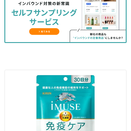
シ
シ
ク
購
録
ェ
ェ
マ
読
す
ア
ア
ー
す
る
す
す
ク
る
る
る
に
追
加