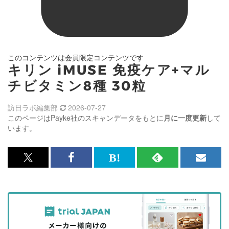
このコンテンツは会員限定コンテンツです
キリン iMUSE 免疫ケア+マル
チビタミン8種 30粒
訪日ラボ編集部
2026-07-27
このページはPayke社のスキャンデータをもとに
月に一度更新
して
います。
x<br>
Facebook<br>
は
RSS
メ
で
で
て
で
ル
記
記
な
記
マ
事
事
ブ
事
ガ
を
を
ッ
を
登