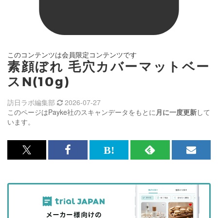
このコンテンツは会員限定コンテンツです
素顔ぼれ 毛穴カバーマットベー
スN(10g)
訪日ラボ編集部
2026-07-27
このページはPayke社のスキャンデータをもとに
月に一度更新
して
います。
x<br>
Facebook<br>
は
RSS
メ
で
で
て
で
ル
記
記
な
記
マ
事
事
ブ
事
ガ
を
を
ッ
を
登