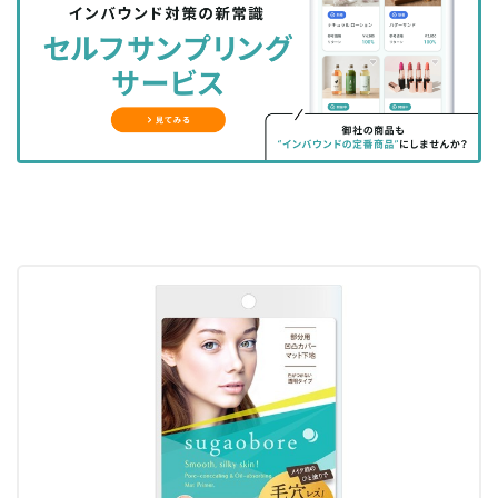
シ
シ
ク
購
録
ェ
ェ
マ
読
す
ア
ア
ー
す
る
す
す
ク
る
る
る
に
追
加