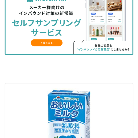
を
を
ッ
を
登
シ
シ
ク
購
録
ェ
ェ
マ
読
す
ア
ア
ー
す
る
す
す
ク
る
る
る
に
追
加