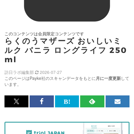
このコンテンツは会員限定コンテンツです
らくのうマザーズ おいしいミ
ルク バニラ ロングライフ 250
ml
訪日ラボ編集部
2026-07-27
このページはPayke社のスキャンデータをもとに
月に一度更新
して
います。
x<br>
Facebook<br>
は
RSS
メ
で
で
て
で
ル
記
記
な
記
マ
事
事
ブ
事
ガ