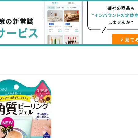
な
記
マ
ブ
事
ガ
ッ
を
登
ク
購
録
マ
読
す
ー
す
る
ク
る
に
追
加