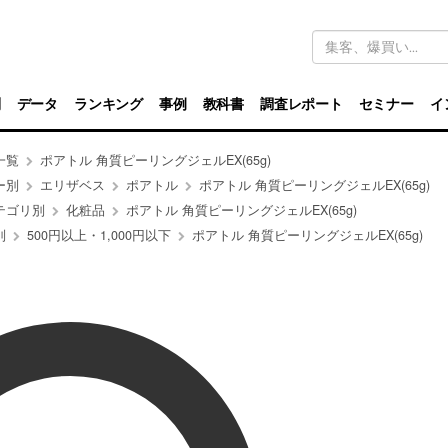
キ
ー
ワ
ー
ド
別
データ
ランキング
事例
教科書
調査レポート
セミナー
イ
検
索
一覧
ポアトル 角質ピーリングジェルEX(65g)
ー別
エリザベス
ポアトル
ポアトル 角質ピーリングジェルEX(65g)
テゴリ別
化粧品
ポアトル 角質ピーリングジェルEX(65g)
別
500円以上・1,000円以下
ポアトル 角質ピーリングジェルEX(65g)