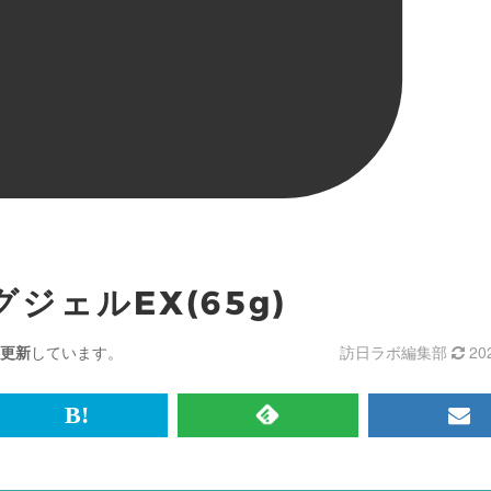
ジェルEX(65g)
更新
しています。
訪日ラボ編集部
20
br>
は
RSS
メ
て
で
ル