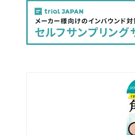
記
記
事
事
を
を
シ
シ
ェ
ェ
ア
ア
す
す
る
る