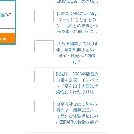
EKIMISE店」の売場づ
くりをレポート
日本のDMOのCRMは
マーケにとどまるの
か 北米との差異から
探る進化に向けた2ス
テップ【ココが違う！
海外DMOのリアル
大阪IR開業まで残り4
vol.6】
年、最新動向まとめ
経済・観光への効果
は？
観光庁、2026年版観光
白書を公表 インバウ
ンド増を踏まえ観光持
続性に向けた取り組み
や旅客税の使途を明記
航空会社なのに和牛を
販売？ 新興LCCとし
て新たな体験構築に挑
むZIPAIRの特徴を紹介