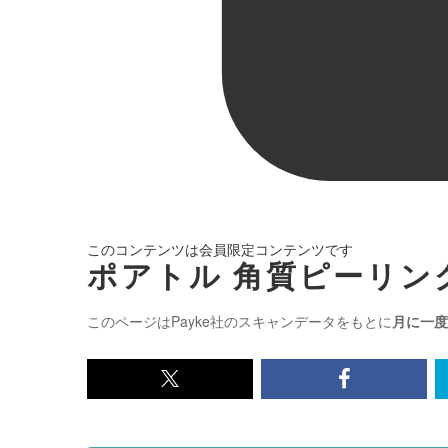
このコンテンツは会員限定コンテンツです
ポアトル 角質ピーリング
このページはPayke社のスキャンデータをもとに
月に一度
x<br>
Facebook<
で
で