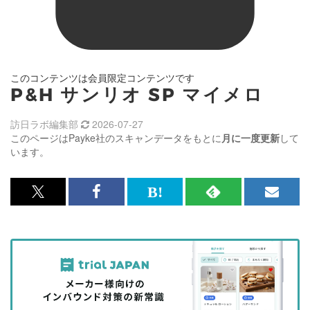
このコンテンツは会員限定コンテンツです
P&H サンリオ SP マイメロ
訪日ラボ編集部
2026-07-27
このページはPayke社のスキャンデータをもとに
月に一度更新
して
います。
x<br>
Facebook<br>
は
RSS
メ
で
で
て
で
ル
記
記
な
記
マ
事
事
ブ
事
ガ
を
を
ッ
を
登
シ
シ
ク
購
録