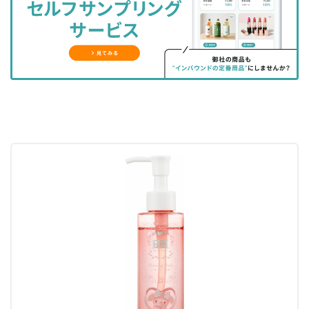
ェ
ェ
マ
読
す
ア
ア
ー
す
る
す
す
ク
る
る
る
に
追
加