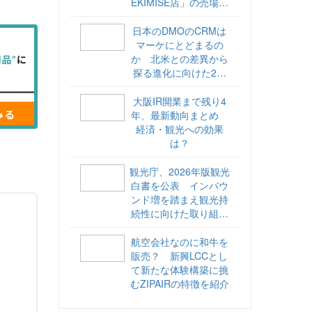
EKIMISE店」の売場づ
くりをレポート
日本のDMOのCRMは
マーケにとどまるの
か 北米との差異から
探る進化に向けた2ス
テップ【ココが違う！
海外DMOのリアル
大阪IR開業まで残り4
vol.6】
年、最新動向まとめ
経済・観光への効果
は？
観光庁、2026年版観光
白書を公表 インバウ
ンド増を踏まえ観光持
続性に向けた取り組み
や旅客税の使途を明記
航空会社なのに和牛を
販売？ 新興LCCとし
て新たな体験構築に挑
むZIPAIRの特徴を紹介