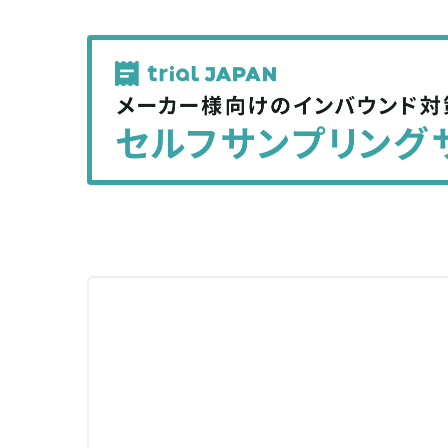
で
で
記
記
事
事
を
を
シ
シ
ェ
ェ
ア
ア
す
す
る
る