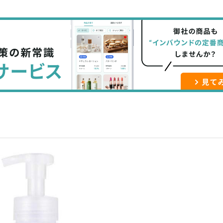
て
で
ル
な
記
マ
ブ
事
ガ
ッ
を
登
ク
購
録
マ
読
す
ー
す
る
ク
る
に
追
加