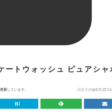
ケートウォッシュ ピュアシャ
更新
しています。
訪日ラボ編集部
20
br>
は
RSS
メ