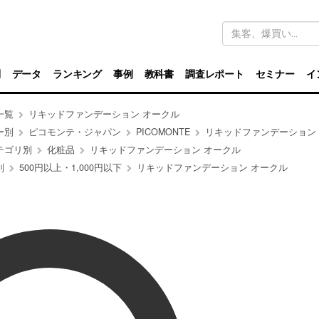
キ
ー
ワ
ー
ド
別
データ
ランキング
事例
教科書
調査レポート
セミナー
イ
検
索
一覧
リキッドファンデーション オークル
ー別
ピコモンテ・ジャパン
PICOMONTE
リキッドファンデーション
テゴリ別
化粧品
リキッドファンデーション オークル
別
500円以上・1,000円以下
リキッドファンデーション オークル