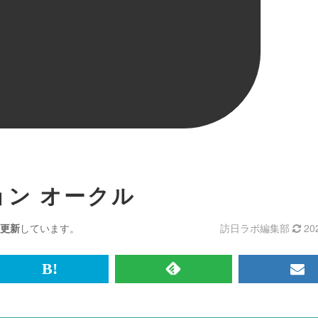
ン オークル
更新
しています。
訪日ラボ編集部
20
br>
は
RSS
メ
て
で
ル