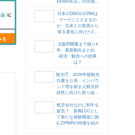
EKIMISE店」の売場づ
くりをレポート
日本のDMOのCRMは
マーケにとどまるの
か 北米との差異から
探る進化に向けた2ス
テップ【ココが違う！
海外DMOのリアル
大阪IR開業まで残り4
vol.6】
年、最新動向まとめ
経済・観光への効果
は？
観光庁、2026年版観光
白書を公表 インバウ
ンド増を踏まえ観光持
続性に向けた取り組み
や旅客税の使途を明記
航空会社なのに和牛を
販売？ 新興LCCとし
て新たな体験構築に挑
むZIPAIRの特徴を紹介