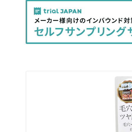
記
記
事
事
を
を
シ
シ
ェ
ェ
ア
ア
す
す
る
る