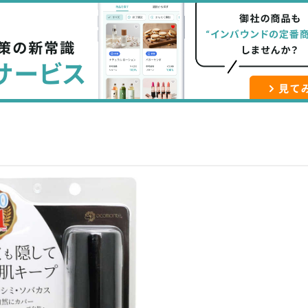
な
記
マ
ブ
事
ガ
ッ
を
登
ク
購
録
マ
読
す
ー
す
る
ク
る
に
追
加