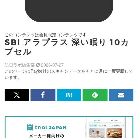
このコンテンツは会員限定コンテンツです
SBI アラプラス 深い眠り 10カ
プセル
訪日ラボ編集部
2026-07-27
このページはPayke社のスキャンデータをもとに
月に一度更新
して
います。
x<br>
Facebook<br>
は
RSS
メ
で
で
て
で
ル
記
記
な
記
マ
事
事
ブ
事
ガ
を
を
ッ
を
登