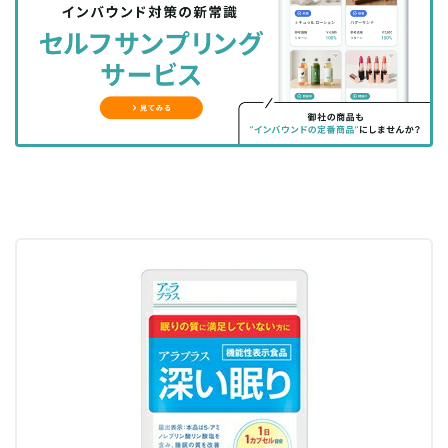
シ
シ
ク
購
録
ェ
ェ
マ
読
す
ア
ア
ー
す
る
す
す
ク
る
る
る
に
追
加