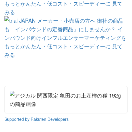
を
を
ッ
を
登
シ
シ
ク
購
録
ェ
ェ
マ
読
す
ア
ア
ー
す
る
す
す
ク
る
る
る
に
追
加
Supported by Rakuten Developers