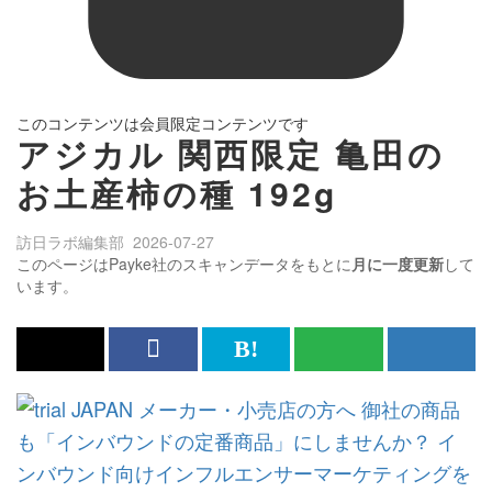
このコンテンツは会員限定コンテンツです
アジカル 関西限定 亀田の
お土産柿の種 192g
訪日ラボ編集部
2026-07-27
このページはPayke社のスキャンデータをもとに
月に一度更新
して
います。
x<br>
Facebook<br>
は
RSS
メ
で
で
て
で
ル
記
記
な
記
マ
事
事
ブ
事
ガ