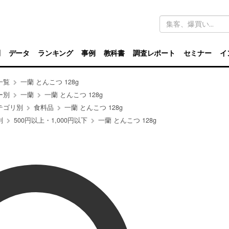
キ
ー
ワ
ー
ド
別
データ
ランキング
事例
教科書
調査レポート
セミナー
イ
検
索
一覧
一蘭 とんこつ 128g
ー別
一蘭
一蘭 とんこつ 128g
テゴリ別
食料品
一蘭 とんこつ 128g
別
500円以上・1,000円以下
一蘭 とんこつ 128g