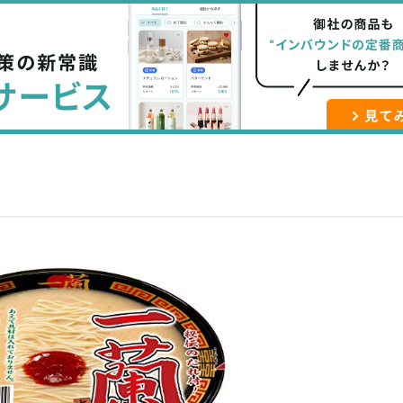
な
記
マ
ブ
事
ガ
ッ
を
登
ク
購
録
マ
読
す
ー
す
る
ク
る
に
追
加