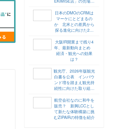
EKIMISE店」の売場づ
くりをレポート
日本のDMOのCRMは
マーケにとどまるの
か 北米との差異から
探る進化に向けた2ス
テップ【ココが違う！
海外DMOのリアル
大阪IR開業まで残り4
vol.6】
年、最新動向まとめ
経済・観光への効果
は？
観光庁、2026年版観光
白書を公表 インバウ
ンド増を踏まえ観光持
続性に向けた取り組み
や旅客税の使途を明記
航空会社なのに和牛を
販売？ 新興LCCとし
て新たな体験構築に挑
むZIPAIRの特徴を紹介