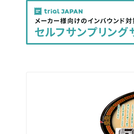
記
記
事
事
を
を
シ
シ
ェ
ェ
ア
ア
す
す
る
る