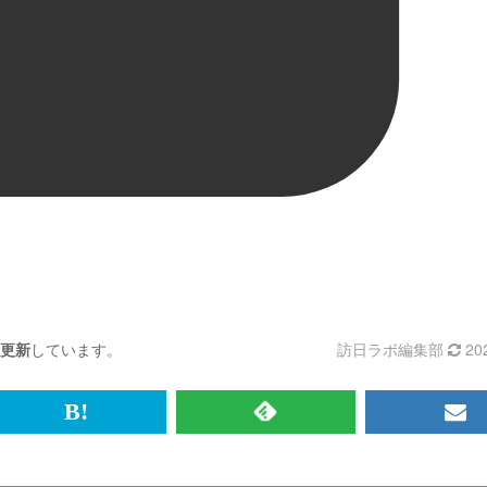
更新
しています。
訪日ラボ編集部
20
br>
は
RSS
メ
て
で
ル