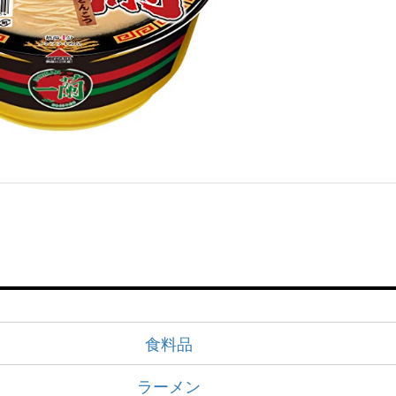
食料品
ラーメン