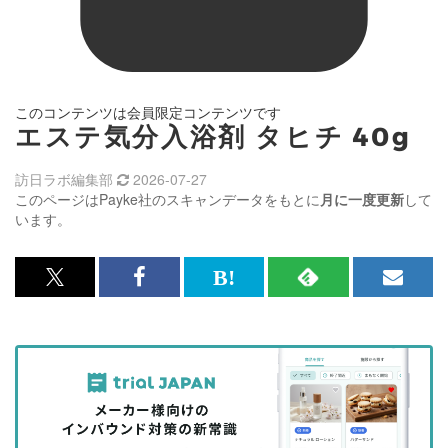
このコンテンツは会員限定コンテンツです
エステ気分入浴剤 タヒチ 40g
訪日ラボ編集部
2026-07-27
このページはPayke社のスキャンデータをもとに
月に一度更新
して
います。
x<br>
Facebook<br>
は
RSS
メ
で
で
て
で
ル
記
記
な
記
マ
事
事
ブ
事
ガ
を
を
ッ
を
登
シ
シ
ク
購
録