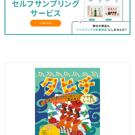
ェ
ェ
マ
読
す
ア
ア
ー
す
る
す
す
ク
る
る
る
に
追
加