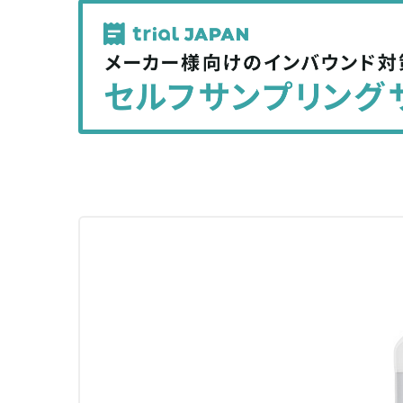
記
記
事
事
を
を
シ
シ
ェ
ェ
ア
ア
す
す
る
る