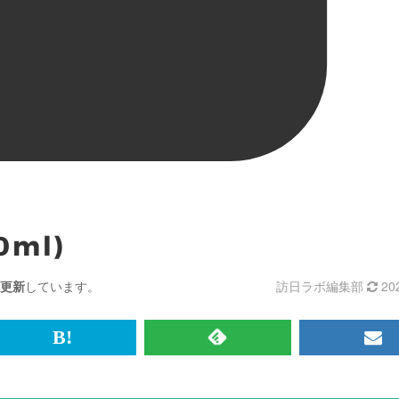
ml)
更新
しています。
訪日ラボ編集部
20
br>
は
RSS
メ
て
で
ル