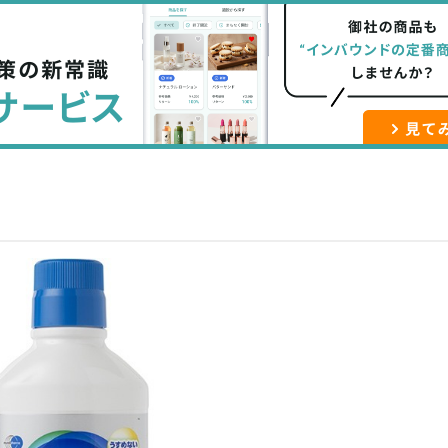
な
記
マ
ブ
事
ガ
ッ
を
登
ク
購
録
マ
読
す
ー
す
る
ク
る
に
追
加