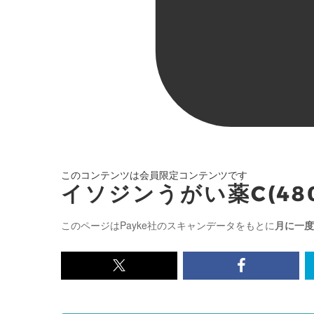
このコンテンツは会員限定コンテンツです
イソジンうがい薬C(480
このページはPayke社のスキャンデータをもとに
月に一度
x<br>
Facebook<
で
で