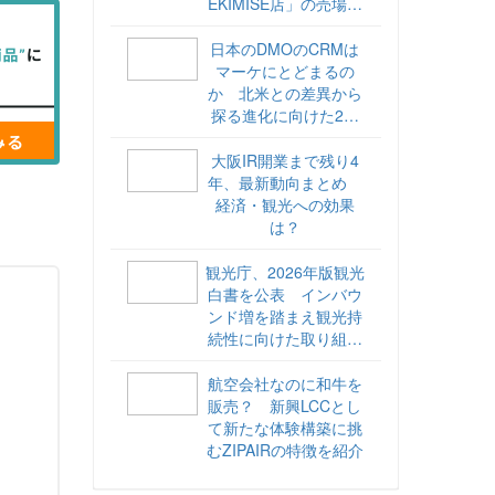
EKIMISE店」の売場づ
くりをレポート
日本のDMOのCRMは
マーケにとどまるの
か 北米との差異から
探る進化に向けた2ス
テップ【ココが違う！
海外DMOのリアル
大阪IR開業まで残り4
vol.6】
年、最新動向まとめ
経済・観光への効果
は？
観光庁、2026年版観光
白書を公表 インバウ
ンド増を踏まえ観光持
続性に向けた取り組み
や旅客税の使途を明記
航空会社なのに和牛を
販売？ 新興LCCとし
て新たな体験構築に挑
むZIPAIRの特徴を紹介