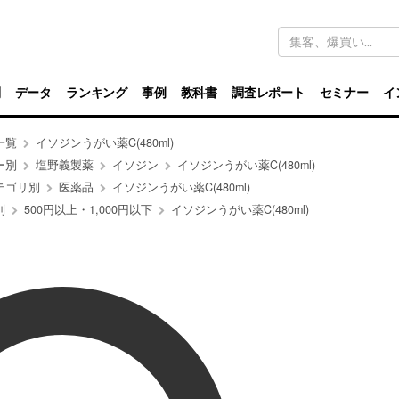
キ
ー
ワ
ー
ド
別
データ
ランキング
事例
教科書
調査レポート
セミナー
イ
検
索
一覧
イソジンうがい薬C(480ml)
ー別
塩野義製薬
イソジン
イソジンうがい薬C(480ml)
テゴリ別
医薬品
イソジンうがい薬C(480ml)
別
500円以上・1,000円以下
イソジンうがい薬C(480ml)