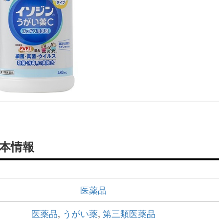
基本情報
医薬品
医薬品
,
うがい薬
,
第三類医薬品