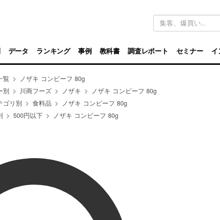
キ
ー
ワ
ー
ド
別
データ
ランキング
事例
教科書
調査レポート
セミナー
イ
検
索
一覧
ノザキ コンビーフ 80g
ー別
川商フーズ
ノザキ
ノザキ コンビーフ 80g
テゴリ別
食料品
ノザキ コンビーフ 80g
別
500円以下
ノザキ コンビーフ 80g