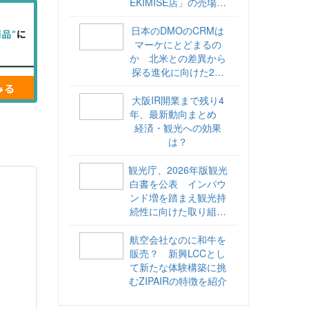
EKIMISE店」の売場づ
くりをレポート
日本のDMOのCRMは
マーケにとどまるの
か 北米との差異から
探る進化に向けた2ス
テップ【ココが違う！
海外DMOのリアル
大阪IR開業まで残り4
vol.6】
年、最新動向まとめ
経済・観光への効果
は？
観光庁、2026年版観光
白書を公表 インバウ
ンド増を踏まえ観光持
続性に向けた取り組み
や旅客税の使途を明記
航空会社なのに和牛を
販売？ 新興LCCとし
て新たな体験構築に挑
むZIPAIRの特徴を紹介