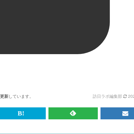
更新
しています。
訪日ラボ編集部
20
br>
は
RSS
メ
て
で
ル