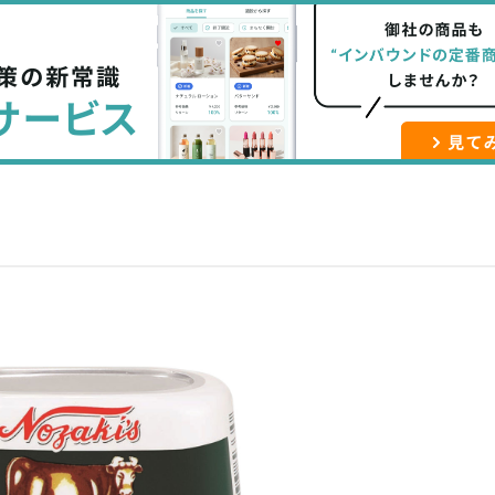
な
記
マ
ブ
事
ガ
ッ
を
登
ク
購
録
マ
読
す
ー
す
る
ク
る
に
追
加