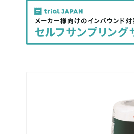
記
記
事
事
を
を
シ
シ
ェ
ェ
ア
ア
す
す
る
る