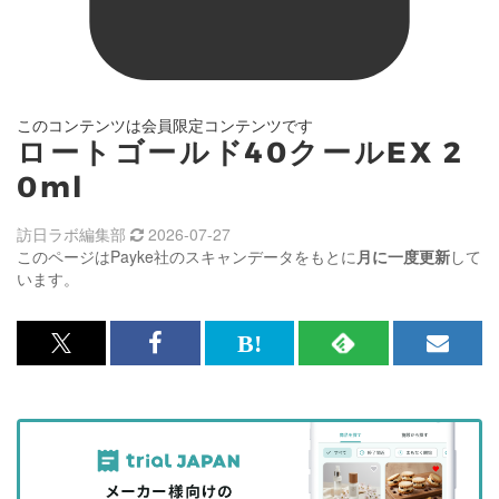
このコンテンツは会員限定コンテンツです
ロートゴールド40クールEX 2
0ml
訪日ラボ編集部
2026-07-27
このページはPayke社のスキャンデータをもとに
月に一度更新
して
います。
x<br>
Facebook<br>
は
RSS
メ
で
で
て
で
ル
記
記
な
記
マ
事
事
ブ
事
ガ
を
を
ッ
を
登