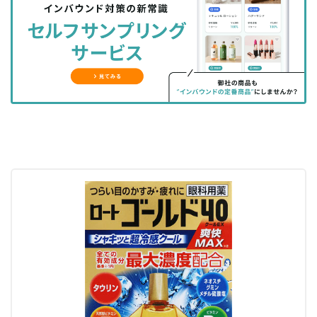
シ
シ
ク
購
録
ェ
ェ
マ
読
す
ア
ア
ー
す
る
す
す
ク
る
る
る
に
追
加