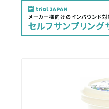
記
記
事
事
を
を
シ
シ
ェ
ェ
ア
ア
す
す
る
る