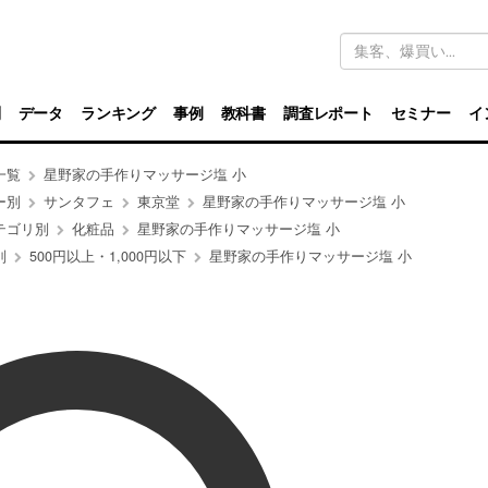
キ
ー
ワ
ー
ド
別
データ
ランキング
事例
教科書
調査レポート
セミナー
イ
検
索
一覧
星野家の手作りマッサージ塩 小
ー別
サンタフェ
東京堂
星野家の手作りマッサージ塩 小
テゴリ別
化粧品
星野家の手作りマッサージ塩 小
別
500円以上・1,000円以下
星野家の手作りマッサージ塩 小