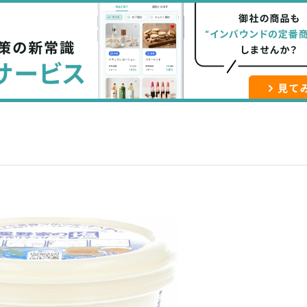
な
記
マ
ブ
事
ガ
ッ
を
登
ク
購
録
マ
読
す
ー
す
る
ク
る
に
追
加