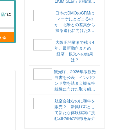
EKIMISE店」の売場づ
くりをレポート
日本のDMOのCRMは
マーケにとどまるの
か 北米との差異から
探る進化に向けた2ス
テップ【ココが違う！
海外DMOのリアル
大阪IR開業まで残り4
vol.6】
年、最新動向まとめ
経済・観光への効果
は？
観光庁、2026年版観光
白書を公表 インバウ
ンド増を踏まえ観光持
続性に向けた取り組み
や旅客税の使途を明記
航空会社なのに和牛を
販売？ 新興LCCとし
て新たな体験構築に挑
むZIPAIRの特徴を紹介