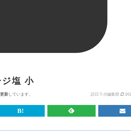
ジ塩 小
更新
しています。
訪日ラボ編集部
20
br>
は
RSS
メ
て
で
ル