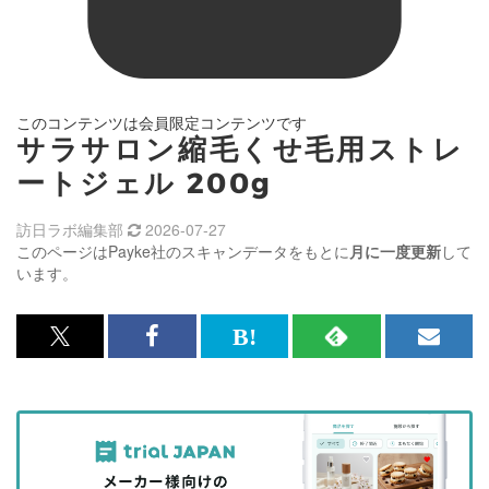
このコンテンツは会員限定コンテンツです
サラサロン縮毛くせ毛用ストレ
ートジェル 200g
訪日ラボ編集部
2026-07-27
このページはPayke社のスキャンデータをもとに
月に一度更新
して
います。
x<br>
Facebook<br>
は
RSS
メ
で
で
て
で
ル
記
記
な
記
マ
事
事
ブ
事
ガ
を
を
ッ
を
登