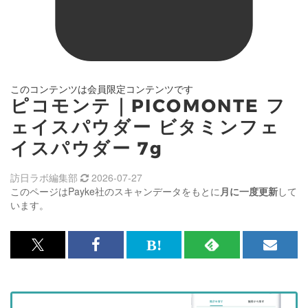
このコンテンツは会員限定コンテンツです
ピコモンテ｜PICOMONTE フ
ェイスパウダー ビタミンフェ
イスパウダー 7g
訪日ラボ編集部
2026-07-27
このページはPayke社のスキャンデータをもとに
月に一度更新
して
います。
x<br>
Facebook<br>
は
RSS
メ
で
で
て
で
ル
記
記
な
記
マ