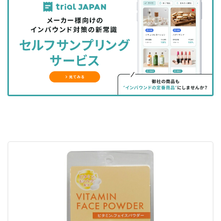
事
事
ブ
事
ガ
を
を
ッ
を
登
シ
シ
ク
購
録
ェ
ェ
マ
読
す
ア
ア
ー
す
る
す
す
ク
る
る
る
に
追
加