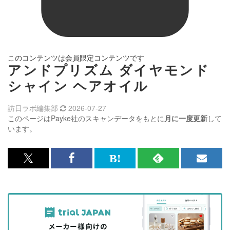
このコンテンツは会員限定コンテンツです
アンドプリズム ダイヤモンド
シャイン ヘアオイル
訪日ラボ編集部
2026-07-27
このページはPayke社のスキャンデータをもとに
月に一度更新
して
います。
x<br>
Facebook<br>
は
RSS
メ
で
で
て
で
ル
記
記
な
記
マ
事
事
ブ
事
ガ
を
を
ッ
を
登