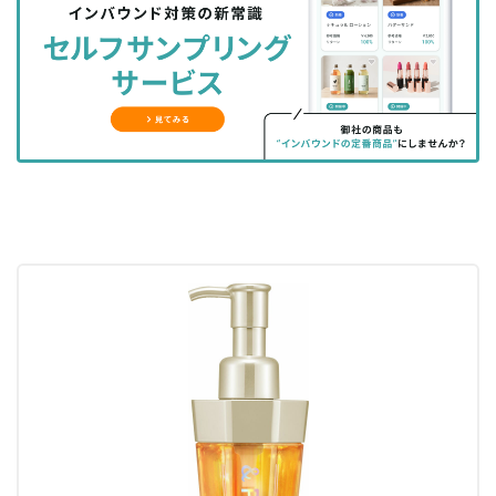
シ
シ
ク
購
録
ェ
ェ
マ
読
す
ア
ア
ー
す
る
す
す
ク
る
る
る
に
追
加