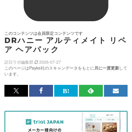
このコンテンツは会員限定コンテンツです
DRハニー アルティメイト リペ
ア ヘアパック
訪日ラボ編集部
2026-07-27
このページはPayke社のスキャンデータをもとに
月に一度更新
して
います。
x<br>
Facebook<br>
は
RSS
メ
で
で
て
で
ル
記
記
な
記
マ
事
事
ブ
事
ガ
を
を
ッ
を
登