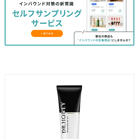
シ
シ
ク
購
録
ェ
ェ
マ
読
す
ア
ア
ー
す
る
す
す
ク
る
る
る
に
追
加