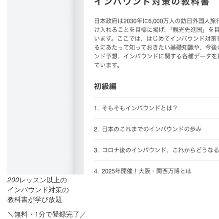
200
レッスン以上の
インバウンド対策の
教科書が学び放題
＼無料・1分で登録完了／