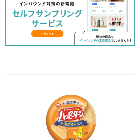
シ
シ
ク
購
録
ェ
ェ
マ
読
す
ア
ア
ー
す
る
す
す
ク
る
る
る
に
追
加