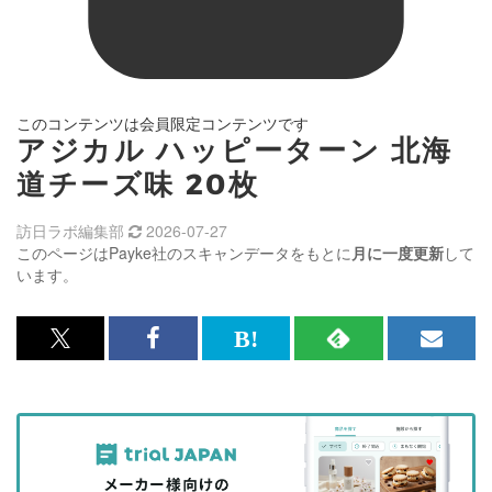
このコンテンツは会員限定コンテンツです
アジカル ハッピーターン 北海
道チーズ味 20枚
訪日ラボ編集部
2026-07-27
このページはPayke社のスキャンデータをもとに
月に一度更新
して
います。
x<br>
Facebook<br>
は
RSS
メ
で
で
て
で
ル
記
記
な
記
マ
事
事
ブ
事
ガ
を
を
ッ
を
登