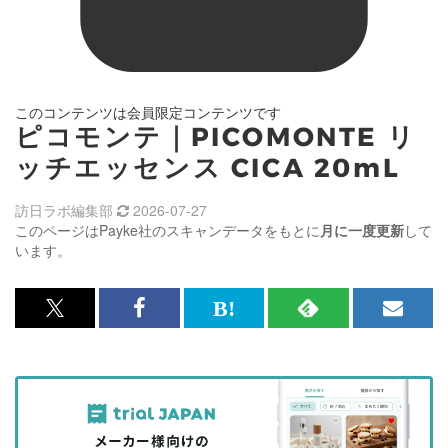
このコンテンツは会員限定コンテンツです
ピコモンテ｜PICOMONTE リ
ッチエッセンス CICA 20mL
訪日ラボ編集部
2026-07-27
このページはPayke社のスキャンデータをもとに
月に一度更新
して
います。
x<br>
Facebook<br>
は
RSS
メ
で
で
て
で
ル
記
記
な
記
マ
事
事
ブ
事
ガ
を
を
ッ
を
登