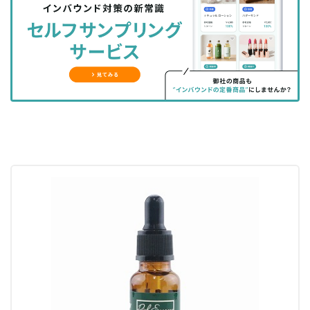
シ
シ
ク
購
録
ェ
ェ
マ
読
す
ア
ア
ー
す
る
す
す
ク
る
る
る
に
追
加