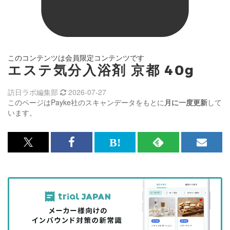
このコンテンツは会員限定コンテンツです
エステ気分入浴剤 京都 40g
訪日ラボ編集部
2026-07-27
このページはPayke社のスキャンデータをもとに
月に一度更新
して
います。
x<br>
Facebook<br>
は
RSS
メ
で
で
て
で
ル
記
記
な
記
マ
事
事
ブ
事
ガ
を
を
ッ
を
登
シ
シ
ク
購
録