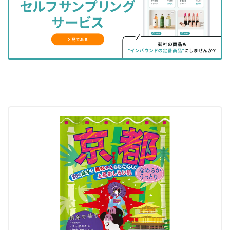
ェ
ェ
マ
読
す
ア
ア
ー
す
る
す
す
ク
る
る
る
に
追
加