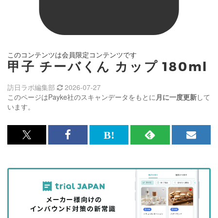
このコンテンツは会員限定コンテンツです
甲子 チーバくん カップ 180ml
訪日ラボ編集部
2026-07-27
このページはPayke社のスキャンデータをもとに
月に一度更新
して
います。
x<br>
Facebook<br>
は
RSS
メ
で
で
て
で
ル
記
記
な
記
マ
事
事
ブ
事
ガ
を
を
ッ
を
登
シ
シ
ク
購
録