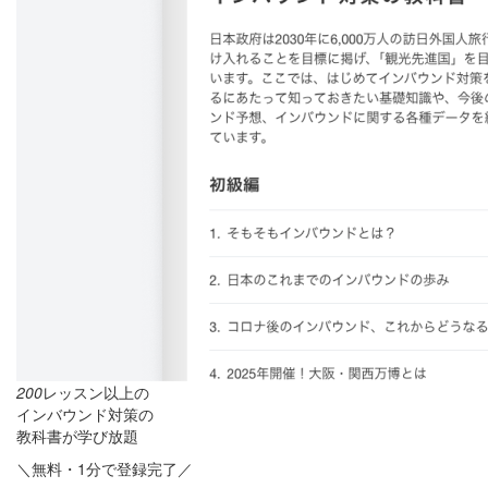
200
レッスン以上の
インバウンド対策の
教科書が学び放題
＼無料・1分で登録完了／