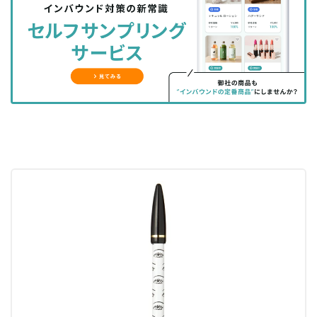
シ
シ
ク
購
録
ェ
ェ
マ
読
す
ア
ア
ー
す
る
す
す
ク
る
る
る
に
追
加