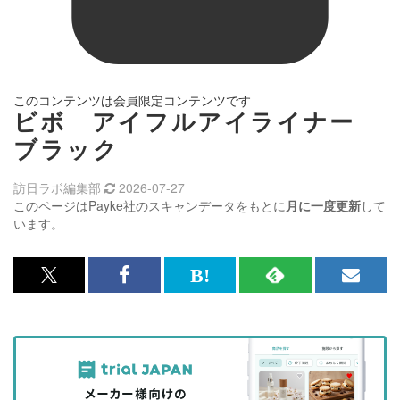
このコンテンツは会員限定コンテンツです
ビボ アイフルアイライナー
ブラック
訪日ラボ編集部
2026-07-27
このページはPayke社のスキャンデータをもとに
月に一度更新
して
います。
x<br>
Facebook<br>
は
RSS
メ
で
で
て
で
ル
記
記
な
記
マ
事
事
ブ
事
ガ
を
を
ッ
を
登