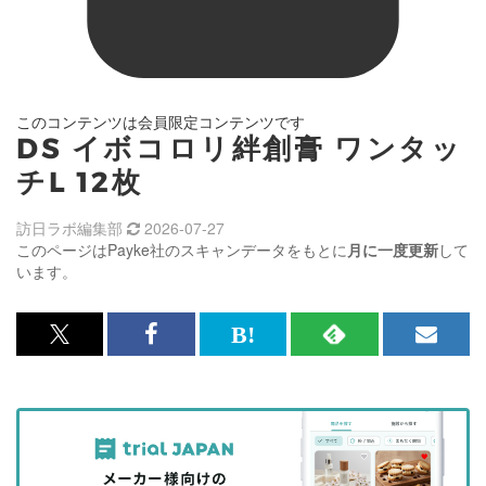
このコンテンツは会員限定コンテンツです
DS イボコロリ絆創膏 ワンタッ
チL 12枚
訪日ラボ編集部
2026-07-27
このページはPayke社のスキャンデータをもとに
月に一度更新
して
います。
x<br>
Facebook<br>
は
RSS
メ
で
で
て
で
ル
記
記
な
記
マ
事
事
ブ
事
ガ
を
を
ッ
を
登