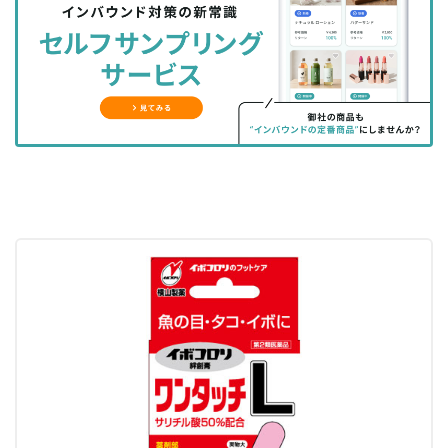
シ
シ
ク
購
録
ェ
ェ
マ
読
す
ア
ア
ー
す
る
す
す
ク
る
る
る
に
追
加