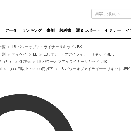
キ
ー
ワ
ー
ド
別
データ
ランキング
事例
教科書
調査レポート
セミナー
イ
検
索
一覧
LB パワーオブアイライナーリキッド JBK
ー別
アイケイ
LB
LB パワーオブアイライナーリキッド JBK
テゴリ別
化粧品
LB パワーオブアイライナーリキッド JBK
別
1,000円以上・2,000円以下
LB パワーオブアイライナーリキッド JBK