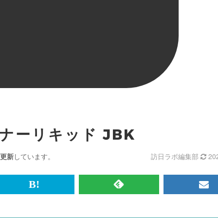
ナーリキッド JBK
更新
しています。
訪日ラボ編集部
20
br>
は
RSS
メ
て
で
ル