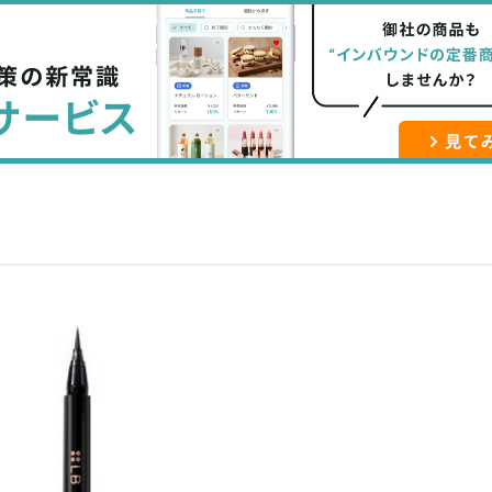
な
記
マ
ブ
事
ガ
ッ
を
登
ク
購
録
マ
読
す
ー
す
る
ク
る
に
追
加