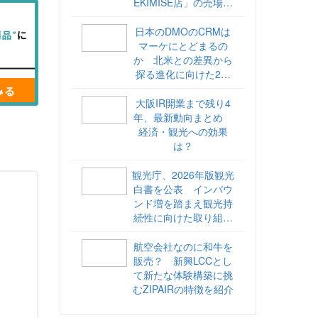
EKIMISE店」の売場づ
くりをレポート
日本のDMOのCRMは
マーケにとどまるの
か 北米との差異から
探る進化に向けた2ス
テップ【ココが違う！
海外DMOのリアル
大阪IR開業まで残り4
vol.6】
年、最新動向まとめ
経済・観光への効果
は？
観光庁、2026年版観光
白書を公表 インバウ
ンド増を踏まえ観光持
続性に向けた取り組み
や旅客税の使途を明記
航空会社なのに和牛を
販売？ 新興LCCとし
て新たな体験構築に挑
むZIPAIRの特徴を紹介