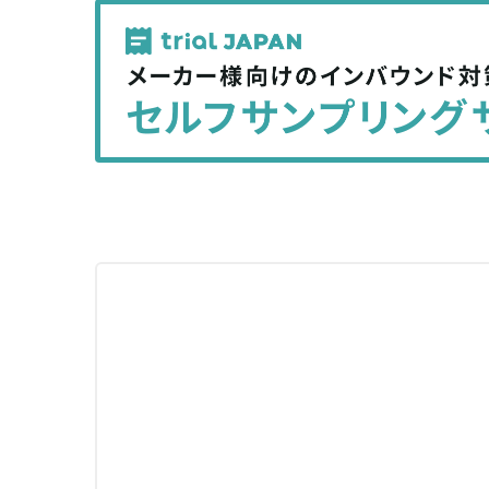
記
記
事
事
を
を
シ
シ
ェ
ェ
ア
ア
す
す
る
る