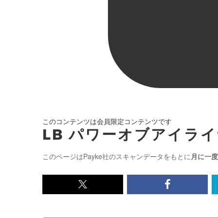
このコンテンツは会員限定コンテンツです
LB パワーオブアイライ
このページはPayke社のスキャンデータをもとに
月に一度
x<br>
Facebook<
で
で