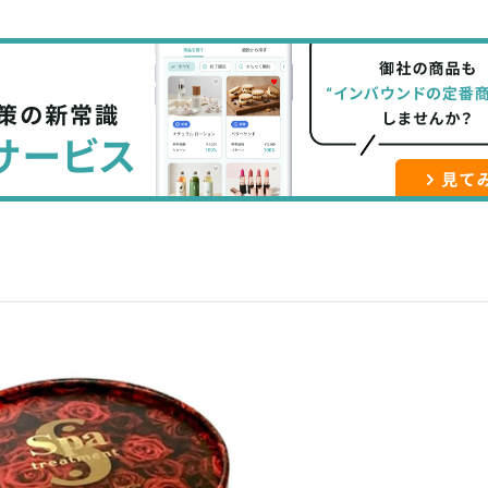
て
で
ル
な
記
マ
ブ
事
ガ
ッ
を
登
ク
購
録
マ
読
す
ー
す
る
ク
る
に
追
加