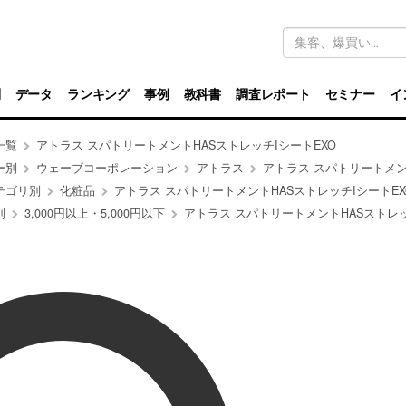
キ
ー
ワ
ー
ド
別
データ
ランキング
事例
教科書
調査レポート
セミナー
イ
検
索
一覧
アトラス スパトリートメントHASストレッチIシートEXO
ー別
ウェーブコーポレーション
アトラス
アトラス スパトリートメントHASストレッチI
テゴリ別
化粧品
アトラス スパトリートメントHASストレッチIシートEX
別
3,000円以上・5,000円以下
アトラス スパトリートメントHASストレッチIシー