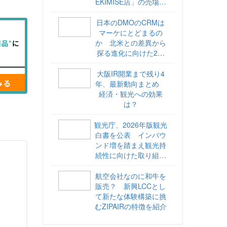
EKIMISE店」の売場づ
くりをレポート
日本のDMOのCRMは
マーケにとどまるの
か 北米との差異から
探る進化に向けた2ス
テップ【ココが違う！
海外DMOのリアル
大阪IR開業まで残り4
vol.6】
年、最新動向まとめ
経済・観光への効果
は？
観光庁、2026年版観光
白書を公表 インバウ
ンド増を踏まえ観光持
続性に向けた取り組み
や旅客税の使途を明記
航空会社なのに和牛を
販売？ 新興LCCとし
て新たな体験構築に挑
むZIPAIRの特徴を紹介