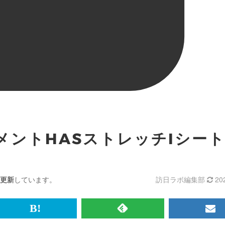
メントHASストレッチIシート
更新
しています。
訪日ラボ編集部
20
br>
は
RSS
メ