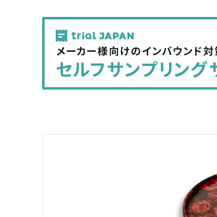
で
で
記
記
事
事
を
を
シ
シ
ェ
ェ
ア
ア
す
す
る
る