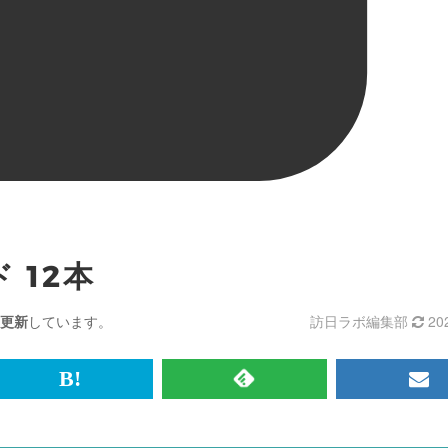
 12本
更新
しています。
訪日ラボ編集部
20
br>
は
RSS
メ
て
で
ル