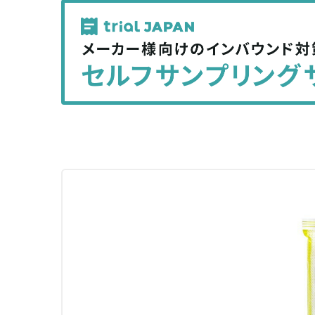
記
記
事
事
を
を
シ
シ
ェ
ェ
ア
ア
す
す
る
る