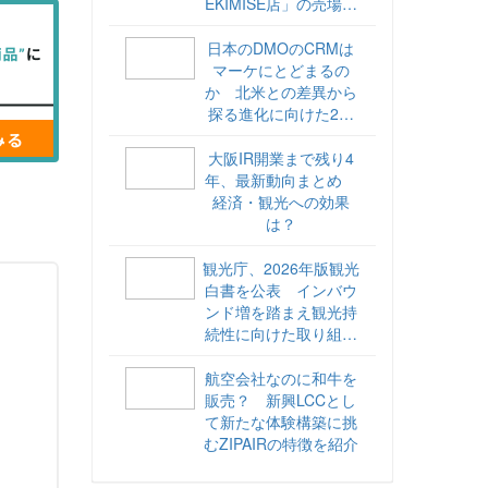
EKIMISE店」の売場づ
くりをレポート
日本のDMOのCRMは
マーケにとどまるの
か 北米との差異から
探る進化に向けた2ス
テップ【ココが違う！
海外DMOのリアル
大阪IR開業まで残り4
vol.6】
年、最新動向まとめ
経済・観光への効果
は？
観光庁、2026年版観光
白書を公表 インバウ
ンド増を踏まえ観光持
続性に向けた取り組み
や旅客税の使途を明記
航空会社なのに和牛を
販売？ 新興LCCとし
て新たな体験構築に挑
むZIPAIRの特徴を紹介