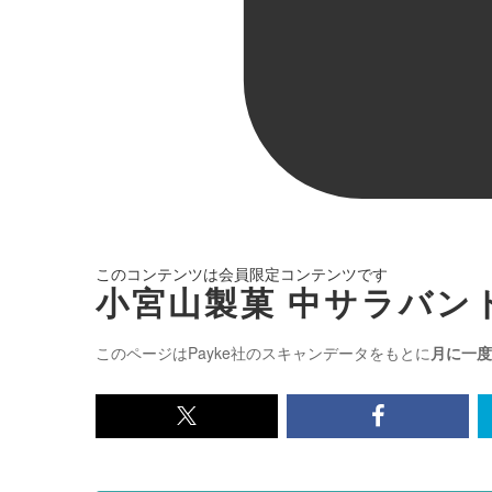
このコンテンツは会員限定コンテンツです
小宮山製菓 中サラバンド
このページはPayke社のスキャンデータをもとに
月に一度
x<br>
Facebook<
で
で