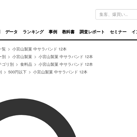
キ
ー
ワ
ー
ド
別
データ
ランキング
事例
教科書
調査レポート
セミナー
イ
検
索
一覧
小宮山製菓 中サラバンド 12本
ー別
小宮山製菓
小宮山製菓 中サラバンド 12本
テゴリ別
食料品
小宮山製菓 中サラバンド 12本
別
500円以下
小宮山製菓 中サラバンド 12本