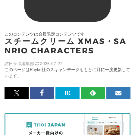
このコンテンツは会員限定コンテンツです
スチームクリーム XMAS・SA
NRIO CHARACTERS
訪日ラボ編集部
2026-07-27
このページはPayke社のスキャンデータをもとに
月に一度更新
して
います。
x<br>
Facebook<br>
は
RSS
メ
で
で
て
で
ル
記
記
な
記
マ
事
事
ブ
事
ガ
を
を
ッ
を
登