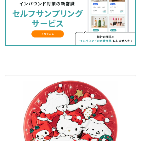
シ
シ
ク
購
録
ェ
ェ
マ
読
す
ア
ア
ー
す
る
す
す
ク
る
る
る
に
追
加