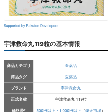
Supported by Rakuten Developers
宇津救命丸 119粒の基本情報
商品カテゴリ
医薬品
商品タグ
医薬品
ブランド
宇津救命丸
正式名称
宇津救命丸 119粒
※
価格帯
500円以上・1,000円以下
（
楽天市場
）