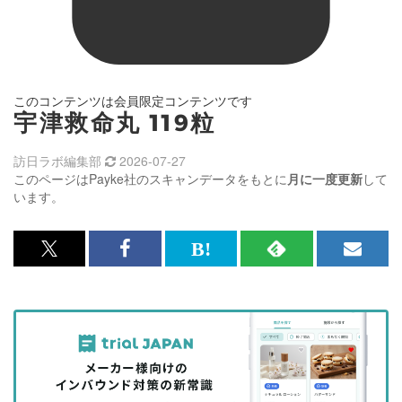
このコンテンツは会員限定コンテンツです
宇津救命丸 119粒
訪日ラボ編集部
2026-07-27
このページはPayke社のスキャンデータをもとに
月に一度更新
して
います。
x<br>
Facebook<br>
は
RSS
メ
で
で
て
で
ル
記
記
な
記
マ
事
事
ブ
事
ガ
を
を
ッ
を
登
シ
シ
ク
購
録