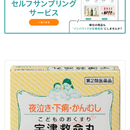
ェ
ェ
マ
読
す
ア
ア
ー
す
る
す
す
ク
る
る
る
に
追
加