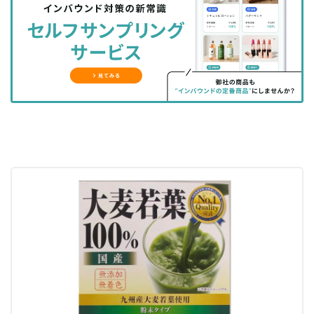
シ
シ
ク
購
録
ェ
ェ
マ
読
す
ア
ア
ー
す
る
す
す
ク
る
る
る
に
追
加