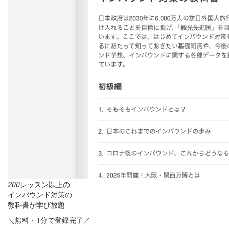
200
レッスン以上の
インバウンド対策の
教科書が学び放題
＼無料・1分で登録完了／