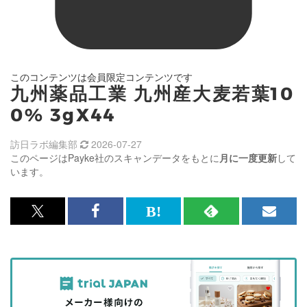
このコンテンツは会員限定コンテンツです
九州薬品工業 九州産大麦若葉10
0% 3gX44
訪日ラボ編集部
2026-07-27
このページはPayke社のスキャンデータをもとに
月に一度更新
して
います。
x<br>
Facebook<br>
は
RSS
メ
で
で
て
で
ル
記
記
な
記
マ
事
事
ブ
事
ガ
を
を
ッ
を
登