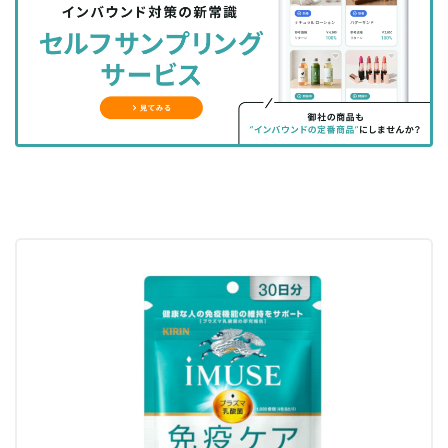
シ
シ
ク
購
録
ェ
ェ
マ
読
す
ア
ア
ー
す
る
す
す
ク
る
る
る
に
追
加