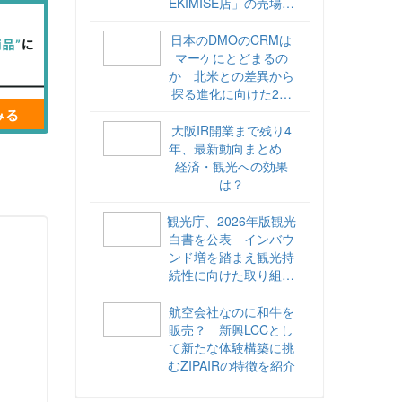
EKIMISE店」の売場づ
くりをレポート
日本のDMOのCRMは
マーケにとどまるの
か 北米との差異から
探る進化に向けた2ス
テップ【ココが違う！
海外DMOのリアル
大阪IR開業まで残り4
vol.6】
年、最新動向まとめ
経済・観光への効果
は？
観光庁、2026年版観光
白書を公表 インバウ
ンド増を踏まえ観光持
続性に向けた取り組み
や旅客税の使途を明記
航空会社なのに和牛を
販売？ 新興LCCとし
て新たな体験構築に挑
むZIPAIRの特徴を紹介