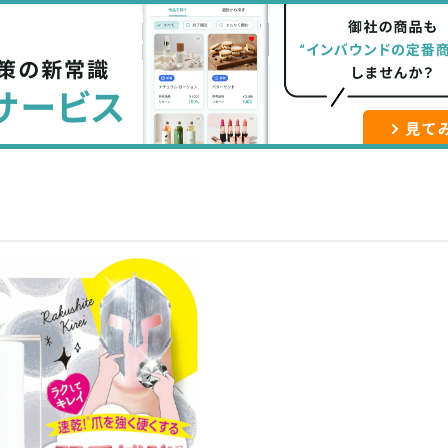
な
記
マ
ブ
事
ガ
ッ
を
登
ク
購
録
マ
読
す
ー
す
る
ク
る
に
追
加