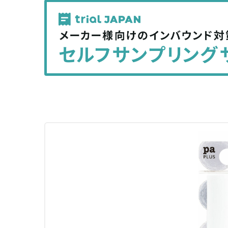
記
記
事
事
を
を
シ
シ
ェ
ェ
ア
ア
す
す
る
る