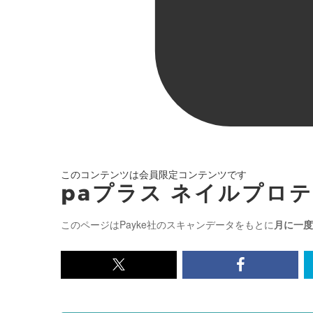
このコンテンツは会員限定コンテンツです
paプラス ネイルプロテク
このページはPayke社のスキャンデータをもとに
月に一度
x<br>
Facebook<
で
で