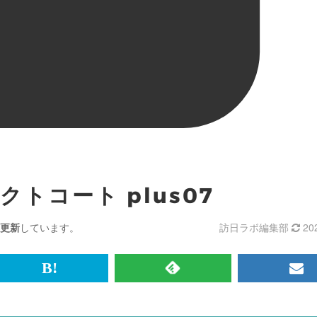
トコート plus07
更新
しています。
訪日ラボ編集部
20
br>
は
RSS
メ
て
で
ル