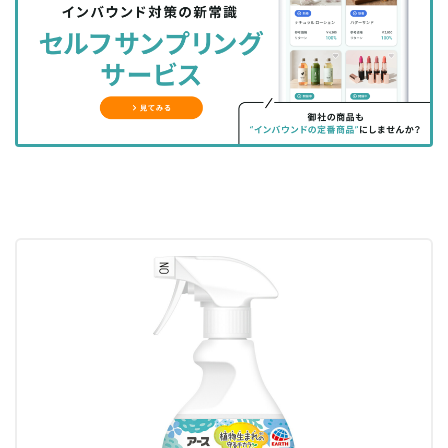
シ
シ
ク
購
録
ェ
ェ
マ
読
す
ア
ア
ー
す
る
す
す
ク
る
る
る
に
追
加