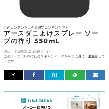
このコンテンツは会員限定コンテンツです
アースダニよけスプレー ソー
プの香り 350mL
訪日ラボ編集部
2026-07-27
このページはPayke社のスキャンデータをもとに
月に一度更新
して
います。
x<br>
Facebook<br>
は
RSS
メ
で
で
て
で
ル
記
記
な
記
マ
事
事
ブ
事
ガ
を
を
ッ
を
登