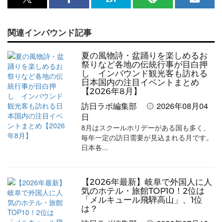
x<br>
Facebook<br>
は
RSS
メ
で
で
て
で
ル
関連インバウンド記事
記
記
な
記
マ
事
事
ブ
事
ガ
夏の風物詩・盆踊りを楽しめるお
を
を
ッ
を
登
祭りなど各地の伝統行事が目白押
し インバウンド観光客も訪れる
シ
シ
ク
購
録
日本国内の注目イベントまとめ
【2026年8月】
ェ
ェ
マ
読
す
訪日ラボ編集部
2026年08月04
ア
ア
ー
す
る
日
す
す
ク
る
8月はスクールホリデーがある国も多く、
毎年一定の訪日需要が見込まれる月です。
る
る
に
日本各...
追
加
【2026年最新】岐阜で外国人に人
気のホテル・旅館TOP10！2位は
「メルキュール飛騨高山」、1位
は？