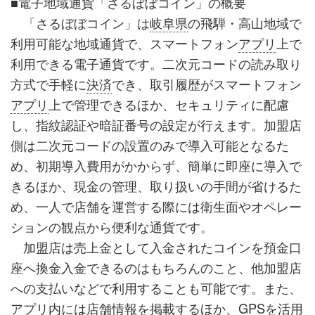
■電子地域通貨「さるぼぼコイン」の概要
「さるぼぼコイン」は
岐阜県
の飛騨・高山地域で
利用可能な地域通貨で、スマートフォン
アプリ
上で
利用できる電子通貨です。二次元コードの読み取り
方式で手軽に
決済
でき、取引履歴がスマートフォン
アプリ
上で管理できるほか、セキュリティに配慮
し、指紋認証や暗証番号の設定が行えます。加盟店
側は二次元コードの設置のみで導入可能となるた
め、初期導入費用がかからず、簡単に即座に導入で
きるほか、現金の管理、取り扱いの手間が省けるた
め、一人で店舗を運営する際には衛生面やオペレー
ションの観点から便利な通貨です。
加盟店は売上金として入金されたコインを預金口
座へ換金入金できるのはもちろんのこと、他加盟店
への支払いなどで利用することも可能です。また、
アプリ
内には店舗情報を掲載するほか、GPSを活用