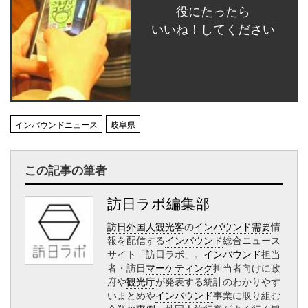
役にたったら
いいね！してください
インバウンドニュース
岐阜県
この記事の筆者
訪日ラボ編集部
訪日外国人観光客
の
インバウンド需要
情
報を配信する
インバウンド
総合ニュース
サイト「訪日ラボ」。
インバウンド
担当
者・訪日
マーケティング
担当者向けに政
府や
観光庁
が発表する統計のわかりやす
いまとめや
インバウンド
事業に取り組む