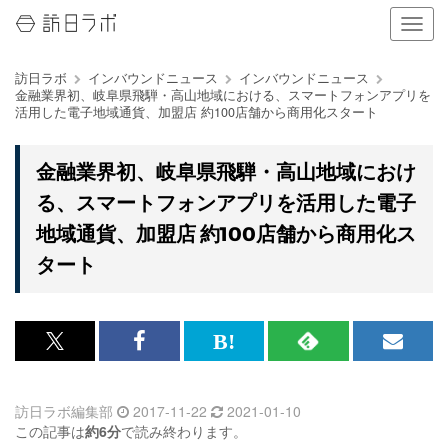
ナ
ビ
ゲ
訪日ラボ
インバウンドニュース
インバウンドニュース
ー
金融業界初、岐阜県飛騨・高山地域における、スマートフォンアプリを
シ
活用した電子地域通貨、加盟店 約100店舗から商用化スタート
ョ
ン
の
金融業界初、岐阜県飛騨・高山地域におけ
表
る、スマートフォンアプリを活用した電子
示
を
地域通貨、加盟店 約100店舗から商用化ス
切
タート
り
替
え
る
x<br>
Facebook<br>
は
RSS
メ
で
で
て
で
ル
訪日ラボ編集部
2017-11-22
2021-01-10
記
記
な
記
マ
この記事は
約6分
で読み終わります。