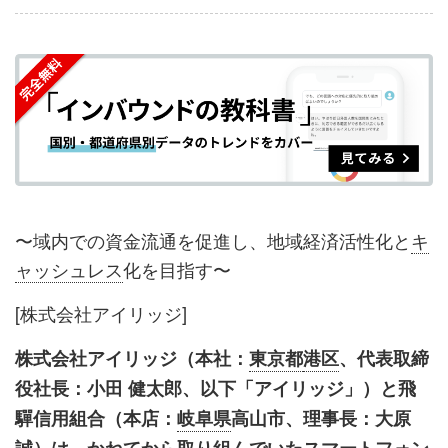
事
事
ブ
事
ガ
を
を
ッ
を
登
シ
シ
ク
購
録
ェ
ェ
マ
読
す
ア
ア
ー
す
る
す
す
ク
る
る
る
に
追
〜域内での資金流通を促進し、地域経済活性化と
キ
加
ャッシュレス
化を目指す〜
[株式会社アイリッジ]
株式会社アイリッジ（本社：
東京都
港区
、代表取締
役社長：小田 健太郎、以下「アイリッジ」）と飛
驒信用組合（本店：
岐阜県
高山市、理事長：大原