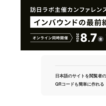
シ
シ
ェ
ェ
ア
ア
す
す
る
る
日本語のサイトを閲覧者
QRコードも簡単に作れる