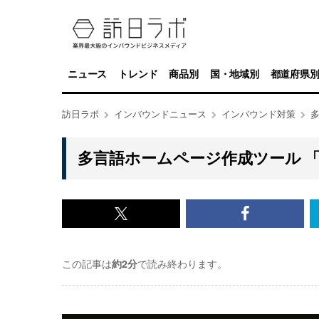
ニュース
トレンド
商品別
国・地域別
都道府県
訪日ラボ
インバウンドニュース
インバウンド対策
多
多言語ホームページ作成ツール 「W
x<br>
Facebook<
で
で
この記事は
約2分
で読み終わります。
記
記
事
事
を
を