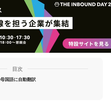
ク
購
録
マ
読
す
ー
す
る
ク
る
に
追
加
目次
の母国語に自動翻訳