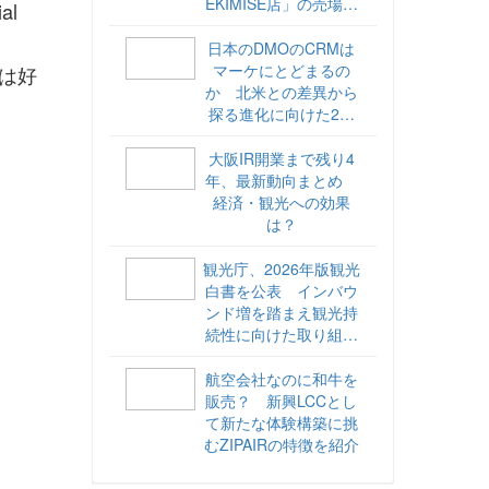
EKIMISE店」の売場づ
l
くりをレポート
日本のDMOのCRMは
マーケにとどまるの
ては好
か 北米との差異から
探る進化に向けた2ス
テップ【ココが違う！
海外DMOのリアル
大阪IR開業まで残り4
vol.6】
年、最新動向まとめ
経済・観光への効果
は？
観光庁、2026年版観光
白書を公表 インバウ
ンド増を踏まえ観光持
続性に向けた取り組み
や旅客税の使途を明記
航空会社なのに和牛を
販売？ 新興LCCとし
て新たな体験構築に挑
むZIPAIRの特徴を紹介