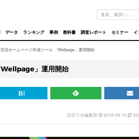
キ
ー
ワ
ー
ド
別
データ
ランキング
事例
教科書
調査レポート
セミナー
イ
検
索
言語ホームページ作成ツール 「Wellpage」運用開始
ellpage」運用開始
br>
は
RSS
メ
て
で
ル
訪日ラボ編集部
2018-08-10
20
な
記
マ
ブ
事
ガ
ッ
を
登