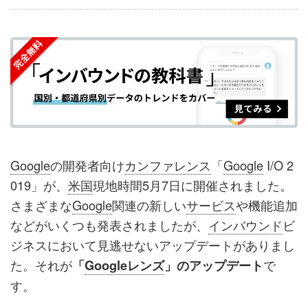
事
事
ブ
事
ガ
を
を
ッ
を
登
シ
シ
ク
購
録
ェ
ェ
マ
読
す
ア
ア
ー
す
る
す
す
ク
る
る
る
に
追
Google
の開発者向け
カンファレンス
「
Google
I/O 2
加
019」が、
米国
現地時間5月7日に開催されました。
さまざまな
Google
関連の新しい
サービス
や機能追加
などがいくつも発表されましたが、
インバウンド
ビ
ジネスにおいて見逃せないアップデートがありまし
た。それが
で
「
Googleレンズ
」のアップデート
す。