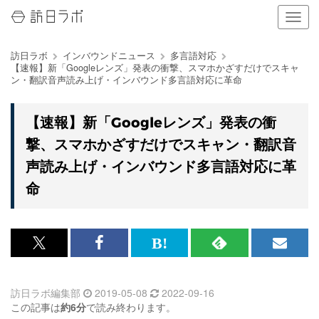
ナ
ビ
ゲ
訪日ラボ
インバウンドニュース
多言語対応
ー
【速報】新「Googleレンズ」発表の衝撃、スマホかざすだけでスキャ
シ
ン・翻訳音声読み上げ・インバウンド多言語対応に革命
ョ
ン
の
【速報】新「Googleレンズ」発表の衝
表
撃、スマホかざすだけでスキャン・翻訳音
示
を
声読み上げ・インバウンド多言語対応に革
切
命
り
替
え
る
x<br>
Facebook<br>
は
RSS
メ
で
で
て
で
ル
訪日ラボ編集部
2019-05-08
2022-09-16
記
記
な
記
マ
この記事は
約6分
で読み終わります。