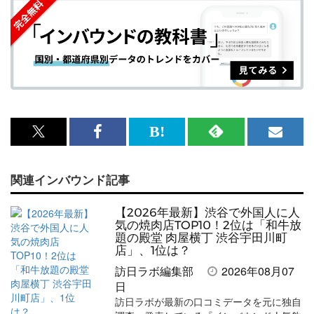
x<br>
Facebook<br>
は
RSS
メ
で
で
て
で
ル
関連インバウンド記事
記
記
な
記
マ
事
事
ブ
事
ガ
【2026年最新】渋谷で外国人に人
を
を
ッ
を
登
気の焼肉店TOP10！2位は「和牛放
題の殿堂 肉屋横丁 渋谷宇田川町
シ
シ
ク
購
録
店」、1位は？
ェ
ェ
マ
読
す
訪日ラボ編集部
2026年08月07
日
ア
ア
ー
す
る
訪日ラボが最新の口コミデータを元に独自