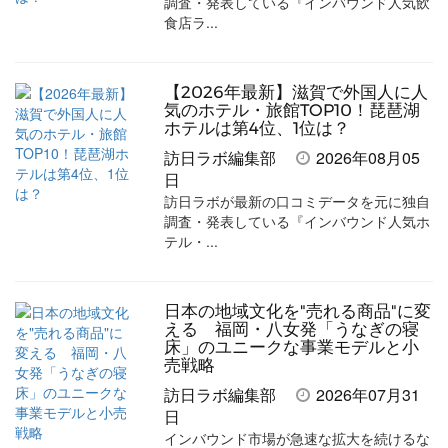
す
す
ク
る
調査・発表している『インバウンド人気飲
食店ラ...
る
る
に
追
加
【2026年最新】滋賀で外国人に人
気のホテル・旅館TOP10！琵琶湖
ホテルは第4位、1位は？
訪日ラボ編集部
2026年08月05
日
訪日ラボが最新の口コミデータを元に独自
調査・発表している『インバウンド人気ホ
テル・...
日本の地域文化を"売れる商品"に変
える 福岡・八女発「うなぎの寝
床」のユニークな事業モデルと小
売戦略
訪日ラボ編集部
2026年07月31
日
インバウンド市場が急速な拡大を続けるな