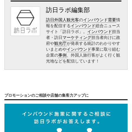
訪日ラボ編集部
訪日外国人観光客
の
インバウンド需要
情
報を配信する
インバウンド
総合ニュース
サイト「訪日ラボ」。
インバウンド
担当
者・訪日
マーケティング
担当者向けに政
府や
観光庁
が発表する統計のわかりやす
いまとめや
インバウンド
事業に取り組む
企業の
事例
、外国人旅行客がよく行く観
光地などを配信しています！
プロモーションのご相談や店舗の集客力アップに