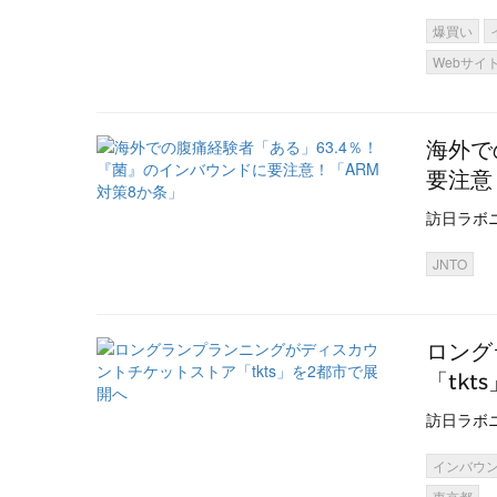
爆買い
Webサイ
海外で
要注意
訪日ラボ
JNTO
ロング
「tk
訪日ラボ
インバウ
東京都