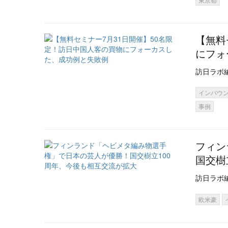
【無料
にフォ
訪日ラボ
インバウ
事例
フィン
国交樹
訪日ラボ
欧米豪