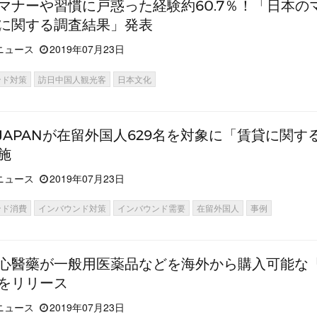
マナーや習慣に戸惑った経験約60.7％！「日本の
に関する調査結果」発表
ニュース
2019年07月23日
ンド対策
訪日中国人観光客
日本文化
O JAPANが在留外国人629名を対象に「賃貸に関す
施
ニュース
2019年07月23日
ンド消費
インバウンド対策
インバウンド需要
在留外国人
事例
心醫藥が一般用医薬品などを海外から購入可能な
をリリース
ニュース
2019年07月23日