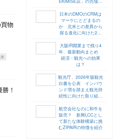
EKIMISE店」の売場づ
くりをレポート
日本のDMOのCRMは
マーケにとどまるの
の買物
か 北米との差異から
探る進化に向けた2ス
テップ【ココが違う！
海外DMOのリアル
大阪IR開業まで残り4
vol.6】
年、最新動向まとめ
記事
経済・観光への効果
は？
観光庁、2026年版観光
白書を公表 インバウ
ンド増を踏まえ観光持
優勝！
続性に向けた取り組み
や旅客税の使途を明記
航空会社なのに和牛を
販売？ 新興LCCとし
て新たな体験構築に挑
むZIPAIRの特徴を紹介