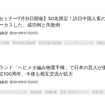
セミナー7月31日開催】50名限定！訪日中国人客
ーカスした、成功例と失敗例
編集部
2019年07月23日
ンド消費
訪日外国人観光客
訪日中国人観光客
インバウンドニュース
特集
ランド「ヘビメタ編み物選手権」で日本の芸人が
立100周年、今後も相互交流が拡大
編集部
2019年07月23日
インバウンドニュース
伝統文化
特集記事
日本に対するイメージ
日本文化