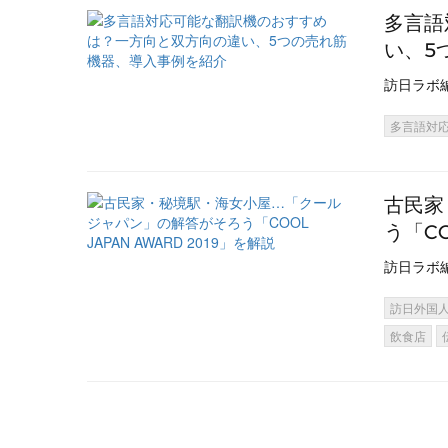
多言語
い、5
訪日ラボ
多言語対
古民家
う「CO
訪日ラボ
訪日外国
飲食店