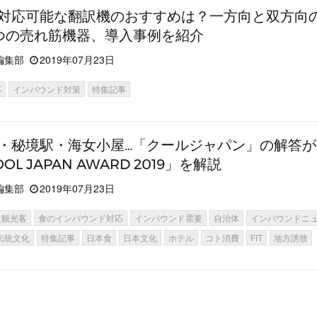
対応可能な翻訳機のおすすめは？一方向と双方向
つの売れ筋機器、導入事例を紹介
編集部
2019年07月23日
応
インバウンド対策
特集記事
・秘境駅・海女小屋…「クールジャパン」の解答
OL JAPAN AWARD 2019」を解説
編集部
2019年07月23日
人観光客
食のインバウンド対応
インバウンド需要
自治体
インバウンドニ
伝統文化
特集記事
日本食
日本文化
ホテル
コト消費
FIT
地方誘致