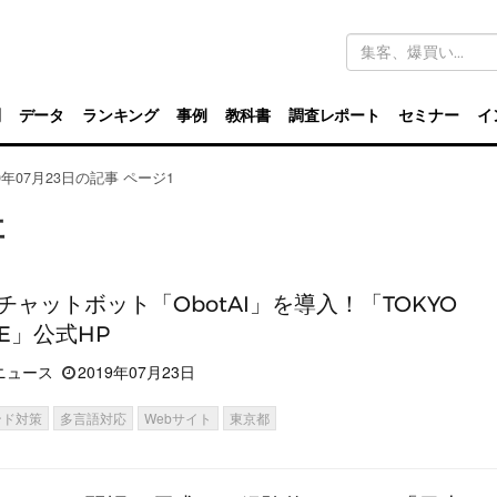
キ
ー
ワ
ー
ド
別
データ
ランキング
事例
教科書
調査レポート
セミナー
イ
検
索
19年07月23日の記事 ページ1
事
チャットボット「ObotAI」を導入！「TOKYO
SE」公式HP
ニュース
2019年07月23日
ンド対策
多言語対応
Webサイト
東京都