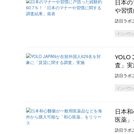
日本の
や習慣
訪日ラボ
インバウ
YOL
査」実
訪日ラボ
インバウ
日本和
医薬」
訪日ラボ