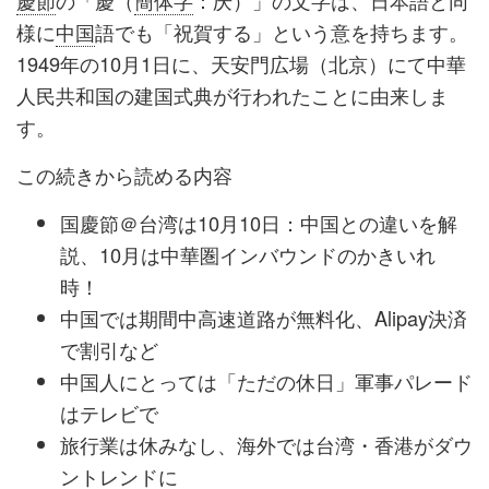
慶節
の「慶（
簡体字
：庆）」の文字は、日本語と同
様に
中国
語でも「祝賀する」という意を持ちます。
1949年の10月1日に、天安門広場（北京）にて中華
人民共和国の建国式典が行われたことに由来しま
す。
この続きから読める内容
国慶節＠台湾は10月10日：中国との違いを解
説、10月は中華圏インバウンドのかきいれ
時！
中国では期間中高速道路が無料化、Alipay決済
で割引など
中国人にとっては「ただの休日」軍事パレード
はテレビで
旅行業は休みなし、海外では台湾・香港がダウ
ントレンドに