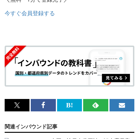
今すぐ会員登録する
x<br>
Facebook<br>
は
RSS
メ
で
で
て
で
ル
関連インバウンド記事
記
記
な
記
マ
事
事
ブ
事
ガ