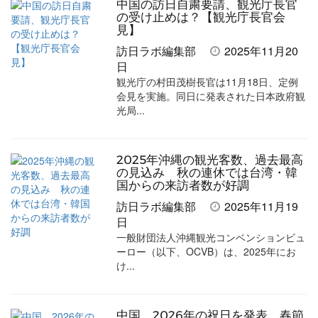
中国の訪日自粛要請、観光庁長官
を
を
ッ
を
登
の受け止めは？【観光庁長官会
見】
シ
シ
ク
購
録
訪日ラボ編集部
2025年11月20
ェ
ェ
マ
読
す
日
観光庁の村田茂樹長官は11月18日、定例
ア
ア
ー
す
る
会見を実施。同日に発表された日本政府観
す
す
ク
る
光局...
る
る
に
追
2025年沖縄の観光客数、過去最高
加
の見込み 秋の連休では台湾・韓
国からの来訪者数が好調
訪日ラボ編集部
2025年11月19
日
一般財団法人沖縄観光コンベンションビュ
ーロー（以下、OCVB）は、2025年にお
け...
中国、2026年の祝日を発表 春節