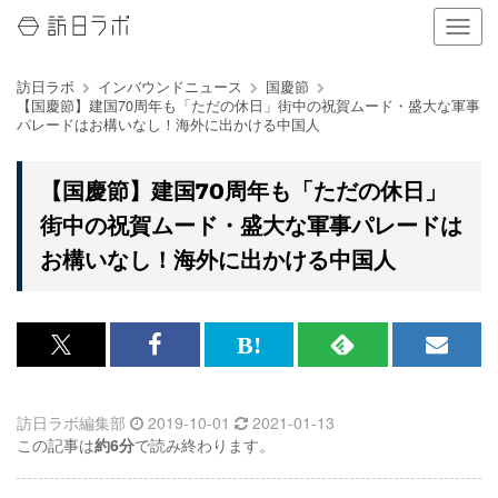
ナ
ビ
ゲ
訪日ラボ
インバウンドニュース
国慶節
ー
【国慶節】建国70周年も「ただの休日」街中の祝賀ムード・盛大な軍事
シ
パレードはお構いなし！海外に出かける中国人
ョ
ン
の
【国慶節】建国70周年も「ただの休日」
表
街中の祝賀ムード・盛大な軍事パレードは
示
を
お構いなし！海外に出かける中国人
切
り
替
え
x<br>
Facebook<br>
は
RSS
メ
る
で
で
て
で
ル
訪日ラボ編集部
2019-10-01
2021-01-13
記
記
な
記
マ
この記事は
約6分
で読み終わります。
事
事
ブ
事
ガ