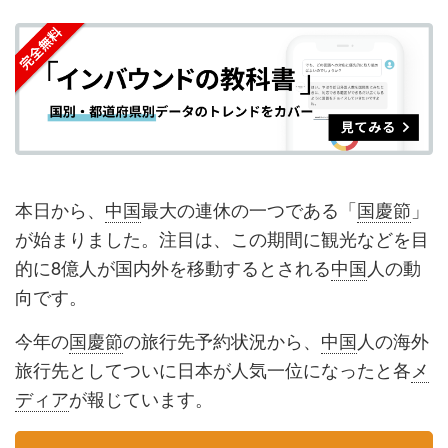
を
を
ッ
を
登
シ
シ
ク
購
録
ェ
ェ
マ
読
す
ア
ア
ー
す
る
す
す
ク
る
る
る
に
追
本日から、
中国
最大の連休の一つである「
国慶節
」
加
が始まりました。注目は、この期間に観光などを目
的に8億人が国内外を移動するとされる
中国
人の動
向です。
今年の
国慶節
の旅行先予約状況から、
中国
人の海外
旅行先としてついに日本が人気一位になったと各
メ
ディア
が報じています。