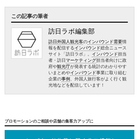
この記事の筆者
訪日ラボ編集部
訪日外国人観光客
の
インバウンド需要
情
報を配信する
インバウンド
総合ニュース
サイト「訪日ラボ」。
インバウンド
担当
者・訪日
マーケティング
担当者向けに政
府や
観光庁
が発表する統計のわかりやす
いまとめや
インバウンド
事業に取り組む
企業の
事例
、外国人旅行客がよく行く観
光地などを配信しています！
プロモーションのご相談や店舗の集客力アップに