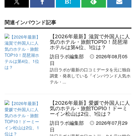
x<br>
Facebook<br>
は
RSS
メ
で
で
て
で
ル
関連インバウンド記事
記
記
な
記
マ
事
事
ブ
事
ガ
【2026年最新】滋賀で外国人に人
を
を
ッ
を
登
気のホテル・旅館TOP10！琵琶湖
ホテルは第4位、1位は？
シ
シ
ク
購
録
訪日ラボ編集部
2026年08月05
ェ
ェ
マ
読
す
日
訪日ラボが最新の口コミデータを元に独自
ア
ア
ー
す
る
調査・発表している『インバウンド人気ホ
す
す
ク
る
テル・...
る
る
に
追
【2026年最新】愛媛で外国人に人
加
気のホテル・旅館TOP10！ドーミ
ーイン松山は2位、1位は？
訪日ラボ編集部
2026年07月29
日