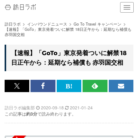
ナ
ビ
ゲ
訪日ラボ
インバウンドニュース
Go To Travel キャンペーン
ー
【速報】「GoTo」東京発着ついに解禁 18日正午から：延期なら補償も
シ
赤羽国交相
ョ
ン
の
【速報】「GoTo」東京発着ついに解禁 18
表
日正午から：延期なら補償も 赤羽国交相
示
を
切
り
替
x<br>
Facebook<br>
は
RSS
メ
え
で
で
て
で
ル
る
訪日ラボ編集部
2020-09-18
2021-01-24
記
記
な
記
マ
この記事は
約3分
で読み終わります。
事
事
ブ
事
ガ
を
を
ッ
を
登