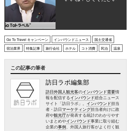
Go To Travel キャンペーン
インバウンドニュース
国土交通省
宿泊業界
特集記事
旅行会社
ホテル
コト消費
民泊
温泉
この記事の筆者
訪日ラボ編集部
訪日外国人観光客
の
インバウンド需要
情
報を配信する
インバウンド
総合ニュース
サイト「訪日ラボ」。
インバウンド
担当
者・訪日
マーケティング
担当者向けに政
府や
観光庁
が発表する統計のわかりやす
いまとめや
インバウンド
事業に取り組む
企業の
事例
、外国人旅行客がよく行く観