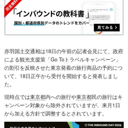
シ
シ
ク
購
録
ェ
ェ
マ
読
す
ア
ア
ー
す
る
す
す
ク
る
る
る
に
追
赤羽国土交通相は18日の午前の記者会見にて、政府
加
による観光支援策「Go Toトラベルキャンペーン」
の割引を反映させた東京発着の旅行商品の予約につ
いて、18日正午から受付を開始すると発表しまし
た。
現時点では
東京都
内への旅行や
東京都
民の旅行はキ
ャンペーン対象から除外されていますが、来月1日
から加える方針で調整するとされています。