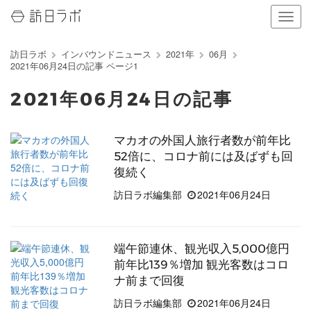
ナ
ビ
ゲ
訪日ラボ
インバウンドニュース
2021年
06月
ー
2021年06月24日の記事 ページ1
シ
ョ
2021年06月24日の記事
ン
の
表
マカオの外国人旅行者数が前年比
示
52倍に、コロナ前には及ばずも回
を
切
復続く
り
訪日ラボ編集部
2021年06月24日
替
え
る
端午節連休、観光収入5,000億円
前年比139％増加 観光客数はコロ
ナ前まで回復
訪日ラボ編集部
2021年06月24日