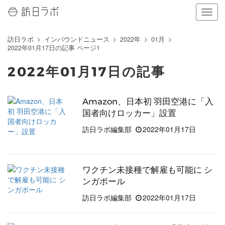
ナ
ビ
ゲ
訪日ラボ
インバウンドニュース
2022年
01月
ー
2022年01月17日の記事 ページ1
シ
ョ
2022年01月17日の記事
ン
の
表
Amazon、日本初 羽田空港に「入
示
国者向けロッカー」設置
を
切
訪日ラボ編集部
2022年01月17日
り
替
え
る
ワクチン未接種で解雇も可能に シ
ンガポール
訪日ラボ編集部
2022年01月17日